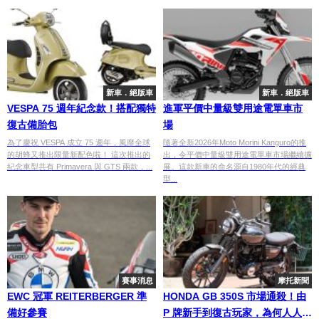
新車．絕版車
新車．絕版車
VESPA 75 週年紀念款！搭配獨特
進軍平價中量級雙用途電單車市
復古備胎包
場
為了慶祝 VESPA 成立 75 週年，風靡全球
隨著全新2026年Moto Morini Kanguro的推
的胡蜂又推出限量新配色啦！ 這次推出的
出，令平價中量級雙用途電單車市場繼續擴
紀念車型共有 Primavera 與 GTS 兩款，...
展。這款新車的命名源自1980年代的經典
型...
賽事消息
摩托新聞
EWC 冠軍 REITERBERGER 準
HONDA GB 350S 市場通殺！由
備好參賽
P 牌新手到復古玩家，為何人人都