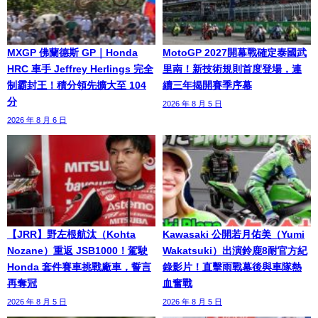
MXGP 佛蘭德斯 GP｜Honda
MotoGP 2027開幕戰確定泰國武
HRC 車手 Jeffrey Herlings 完全
里南！新技術規則首度登場，連
制霸封王！積分領先擴大至 104
續三年揭開賽季序幕
分
2026 年 8 月 5 日
2026 年 8 月 6 日
【JRR】野左根航汰（Kohta
Kawasaki 公開若月佑美（Yumi
Nozane）重返 JSB1000！駕駛
Wakatsuki）出演鈴鹿8耐官方紀
Honda 套件賽車挑戰廠車，誓言
錄影片！直擊雨戰幕後與車隊熱
再奪冠
血奮戰
2026 年 8 月 5 日
2026 年 8 月 5 日