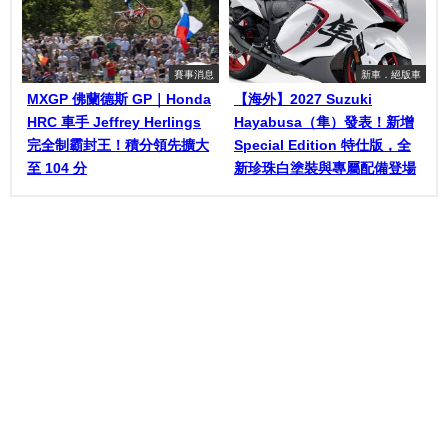
賽事消息
新車．絕版車
MXGP 佛蘭德斯 GP｜Honda
【海外】2027 Suzuki
HRC 車手 Jeffrey Herlings
Hayabusa（隼）發表！新增
完全制霸封王！積分領先擴大
Special Edition 特仕版，全
至 104 分
新珍珠白塗裝與專屬配備登場