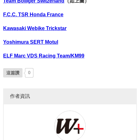
Team Bolliger Switzerland
（如上圖）
F.C.C. TSR Honda France
Kawasaki Webike Trickstar
Yoshimura SERT Motul
ELF Marc VDS Racing Team/KM99
這篇讚
0
作者資訊