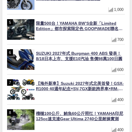
1,000
限量500台！YAMAHA BW’S全新「Limited
Edition」都市探索限定色 GOOPiMADE聯名包
同步登場
700
SUZUKI 2027年式 Burgman 400 ABS 發表！
8/18日本上市、支援E10汽油 售價98萬100日圓
600
【海外新車】Suzuki 2027年式北美首發！GSX-
R1000 40週年紀念×SV-7GX新款跨界車×RM-
Z450 Ken Roczen冠軍套件
400
榴槤100公斤、鮪魚60公斤照扛！YAMAHA印尼
125cc速克達Gear Ultima 2740公里耐操實測
400