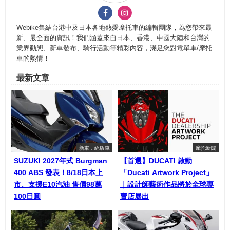
Webike集結台港中及日本各地熱愛摩托車的編輯團隊，為您帶來最
新、最全面的資訊！我們涵蓋來自日本、香港、中國大陸和台灣的
業界動態、新車發布、騎行活動等精彩內容，滿足您對電單車/摩托
車的熱情！
最新文章
新車．絕版車
摩托新聞
SUZUKI 2027年式 Burgman
【首選】DUCATI 啟動
400 ABS 發表！8/18日本上
「Ducati Artwork Project」
市、支援E10汽油 售價98萬
｜設計師藝術作品將於全球專
100日圓
賣店展出