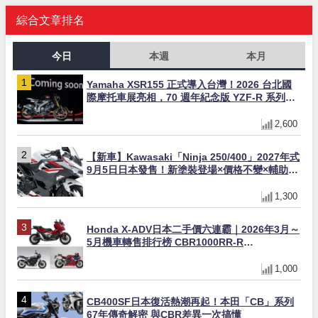
綜合文章排名
今日
本週
本月
Yamaha XSR155 正式導入台灣！2026 台北國
際摩托車展亮相，70 週年紀念版 YZF-R 系列限
量追加販售
2,600
【新車】Kawasaki「Ninja 250/400」2027年式
9月5日日本發售！新塗裝登場×價格不變×輔助滑
動式離合器×LED頭燈標配
1,300
Honda X-ADV日本二手價六連霸｜2026年3月～
5月機車轉售排行榜 CBR1000RR-R
FIREBLADE SP首度躋身前十
1,000
CB400SF日本復活熱潮再起！本田「CB」系列
67年傳奇解密 與CBR差異一次搞懂