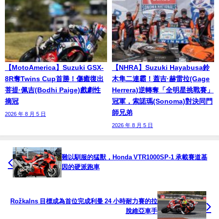
【MotoAmerica】Suzuki GSX-
【NHRA】Suzuki Hayabusa鈴
8R奪Twins Cup首勝！傷癒復出
木隼二連霸！蓋吉·赫雷拉(Gage
菩提·佩吉(Bodhi Paige)戲劇性
Herrera)逆轉奪「全明星挑戰賽」
摘冠
冠軍，索諾瑪(Sonoma)對決同門
師兄弟
2026 年 8 月 5 日
2026 年 8 月 5 日
難以馴服的猛獸，Honda VTR1000SP-1 承載賽道基
因的硬派跑車
Rožkalns 目標成為首位完成利曼 24 小時耐力賽的拉
脫維亞車手