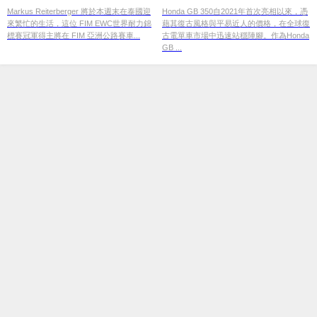
愛這台車
Markus Reiterberger 將於本週末在泰國迎
Honda GB 350自2021年首次亮相以來，憑
來繁忙的生活，這位 FIM EWC世界耐力錦
藉其復古風格與平易近人的價格，在全球復
標賽冠軍得主將在 FIM 亞洲公路賽車...
古電單車市場中迅速站穩陣腳。作為Honda
GB ...