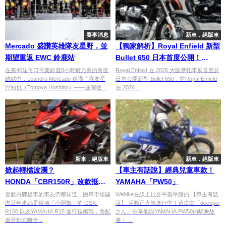
賽事消息
新車．絕版車
Mercado 盛讚英雄隊友星野，並
【獨家解析】Royal Enfield 新型
期望重返 EWC 鈴鹿站
Bullet 650 日本首度公開！
Classic 650 125週年紀念版同步
在第46屆可口可樂鈴鹿8小時耐力賽的賽後
Royal Enfield 在 2026 大阪摩托車展首度於
總結中，Leandro Mercado 稱讚了隊友星
日本公開新型 Bullet 650，並Royal Enfield
亮相【2026大阪摩托車展】
野知也（Tomoya Hoshino）——並闡述...
在 2026 ...
新車．絕版車
新車．絕版車
掀起輕檔波瀾？
【車主有話說】經典兒童車款！
HONDA「CBR150R」改款抵
YAMAHA「PW50」
台！
喜歡白牌檔車的車友們都知道，跑車市場國
Webike在線上社交平臺舉辦的 【車主有話
內近年來都是俗稱「小阿魯」的 GSX-
說】 活動正火熱進行中！這次由「decopei
R150 以及YAMAHA R15 進行拉鋸戰，而配
さん」分享他與YAMAHA PW50的騎乘故
備滑動式離合...
事！ ...