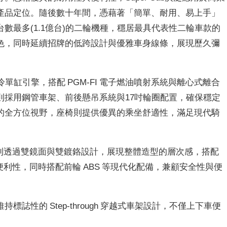
產品定位。隨後數十年間，憑藉著「簡單、耐用、易上手」
數最多(1.1億台)的二輪機種，穩居最具代表性二輪車款的
色，同時延續招牌的低跨設計與優雅車身線條，展現歷久彌
c.c. 空冷單缸引擎，搭配 PGM-FI 電子燃油噴射系統與離心式離合
則採用鋼管車架、前後懸吊系統與17吋輪圈配置，確保穩定
的全方位視野，座椅則提供優異的乘坐舒適性，滿足現代騎
表則透過雙鏡面與雙鍍鉻設計，展現整體造型的層次感，搭配
體使用便利性，同時搭配前輪 ABS 等現代化配備，兼顧安全性與便
誌性的 Step-through 穿越式車架設計，不僅上下車便