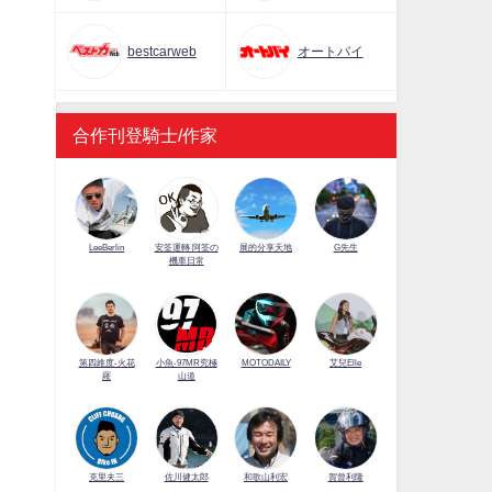
bestcarweb
オートバイ
合作刊登騎士/作家
LeeBerlin
安筌運轉 阿筌の
展的分享天地
G先生
機車日常
第四維度-火花
小魚-97MR究極
MOTODAILY
艾兒Elle
羅
山道
佐川健太郎
克里夫三
和歌山利宏
賀曾利隆