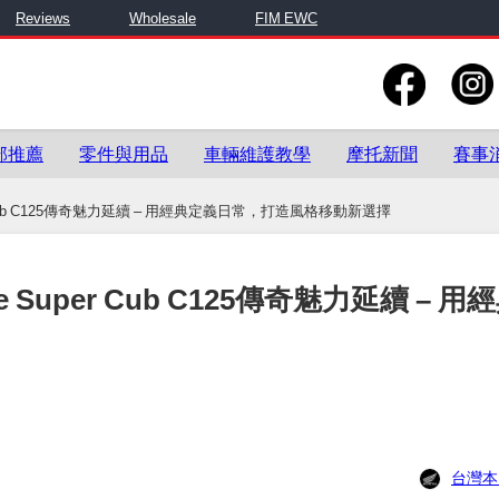
Reviews
Wholesale
FIM EWC
部推薦
零件與用品
車輛維護教學
摩托新聞
賽事
per Cub C125傳奇魅力延續 – 用經典定義日常，打造風格移動新選擇
e Super Cub C125傳奇魅力延續 – 用
台灣本