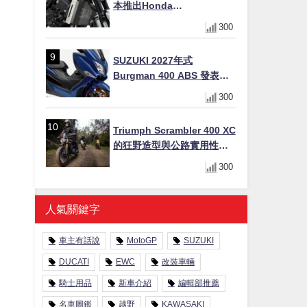
本推出Honda
CB1000F/CB1000 HORNET
300
專用水箱護網，六角網紋設
計質感升級
SUZUKI 2027年式
Burgman 400 ABS 發表！
8/18日本上市、支援E10汽油
300
售價98萬100日圓
Triumph Scrambler 400 XC
的狂野造型與公路實用性的
完美結合
300
人氣關鍵字
車主有話說
MotoGP
SUZUKI
DUCATI
EWC
改裝車輛
騎士用品
新車介紹
編輯部推薦
名車圖鑑
越野
KAWASAKI