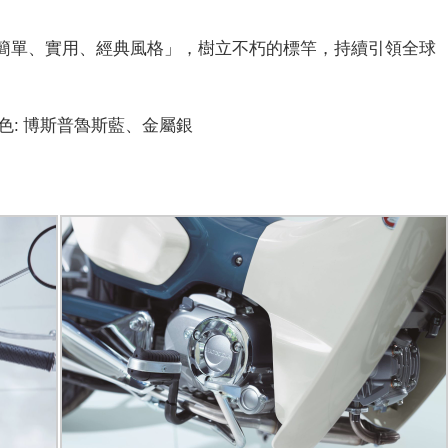
是憑藉「簡單、實用、經典風格」，樹立不朽的標竿，持續引領全球
色:
博斯普魯斯藍、金屬銀