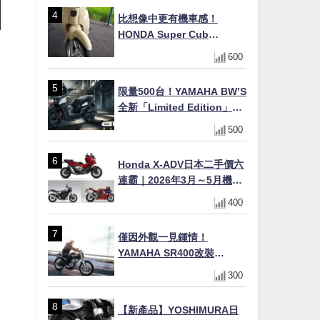
×LED頭燈標配
比想像中更有機車感！
HONDA Super Cub
110【Webike愛車精選】
600
限量500台！YAMAHA BW’S
全新「Limited Edition」都
市探索限定色 GOOPiMADE
500
聯名包同步登場
Honda X-ADV日本二手價六
連霸｜2026年3月～5月機車
轉售排行榜 CBR1000RR-R
400
FIREBLADE SP首度躋身前
十
僅因外觀一見鍾情！
YAMAHA SR400改裝
Tracker風格｜ 女車主的機車
300
人生蛻變記
【新產品】YOSHIMURA日