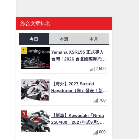
綜合文章排名
今日
本週
本月
Yamaha XSR155 正式導入
台灣！2026 台北國際摩托車
展亮相，70 週年紀念版
2,500
YZF-R 系列限量追加販售
【海外】2027 Suzuki
Hayabusa（隼）發表！新增
Special Edition 特仕版，全
700
新珍珠白塗裝與專屬配備登
場
【新車】Kawasaki「Ninja
250/400」2027年式9月5日
日本發售！新塗裝登場×價格
600
不變×輔助滑動式離合器