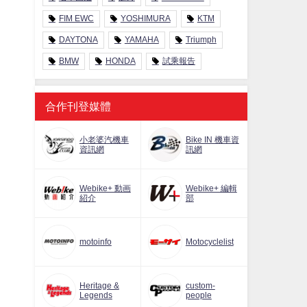
FIM EWC
YOSHIMURA
KTM
DAYTONA
YAMAHA
Triumph
BMW
HONDA
試乘報告
合作刊登媒體
小老婆汽機車
Bike IN 機車資
資訊網
訊網
Webike+ 動画
Webike+ 編輯
紹介
部
motoinfo
Motocyclelist
Heritage &
custom-
Legends
people