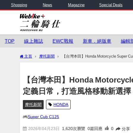
Shopping
News
Magazine
Special Deals
TOP
線上雜誌
EWC戰報
新車．絕版車
編輯
主頁
摩托新聞
【台灣本田】Honda Motorcycle Su
【台灣本田】Honda Motorcycl
定義日常，打造風格移動新選擇
摩托新聞
HONDA
Super Cub C125
2026年04月23日
1,620
次瀏覽
0篇回應
0
分享