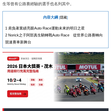
生等曾有公路賽經驗的選手也名列其中。
內容大綱
[
隱藏
]
1
肩負著業績亮眼Auto Race運動未來的明日之星
2
Norick之子阿部真生騎轉戰Auto Race 從世界公路賽轉向
競速賽車新舞台