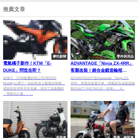
推薦文章
摩托新聞
零件與用品
電氣橘子新作！KTM「E-
ADVANTAGE「Ninja ZX-4RR」
DUKE」問世在即？
客製改裝！鎂合金鍛造輪框
×4.5mm加厚競賽碟盤×四段式腳
前陣子，KTM集團的母公司PIERER
ADVANTAGE打造Kawasaki「Ninja ZX-
Mobility公開了一份給投資人觀看的簡報，
4RR」客製改裝展示車，搭載鎂合金鍛造輪
踏介紹
裡面有段資料非常有趣，提到了該集團的
框EXACT RACING10（前後）、4...
「電動化計畫」。...
改裝車
新車．絕版車