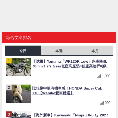
綜合文章排名
今日
本週
本月
【試乘】Yamaha「WR125R Low」座高降低
70mm！Y’s Gear低座高座墊×低座高連桿×腳踏
著地感大幅改善，越野初學者推薦
1,000
比想像中更有機車感！HONDA Super Cub
110【Webike愛車精選】
900
【海外新車】Kawasaki「Ninja ZX-6R」2027