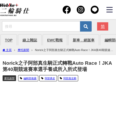
简
TOP
線上雜誌
EWC戰報
新車．絕版車
編輯部
主頁
摩托新聞
Norick之子阿部真生騎正式轉戰Auto Race！JKA第40期競速賽
車選手養成所入所式登場
Norick之子阿部真生騎正式轉戰Auto Race！JKA
第40期競速賽車選手養成所入所式登場
摩托新聞
編輯部推薦
阿部典史
阿部真生騎