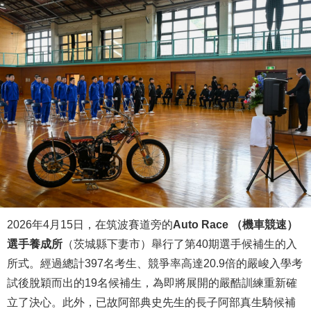
2026年4月15日，在筑波賽道旁的
Auto Race （機車競速）
選手養成所
（茨城縣下妻市）舉行了第40期選手候補生的入
所式。經過總計397名考生、競爭率高達20.9倍的嚴峻入學考
試後脫穎而出的19名候補生，為即將展開的嚴酷訓練重新確
立了決心。此外，已故阿部典史先生的長子阿部真生騎候補