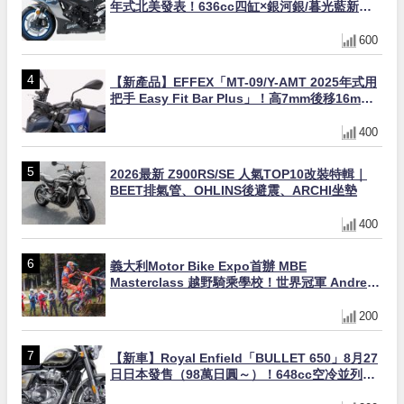
年式北美發表！636cc四缸×銀河銀/暮光藍新色
×KTRC/KIBS電控，11,599美元起
600
【新產品】EFFEX「MT-09/Y-AMT 2025年式用
把手 Easy Fit Bar Plus」！高7mm後移16mm
直上×三色×免換線組
400
2026最新 Z900RS/SE 人氣TOP10改裝特輯｜
BEET排氣管、OHLINS後避震、ARCHI坐墊
400
義大利Motor Bike Expo首辦 MBE
Masterclass 越野騎乘學校！世界冠軍 Andrea
Verona 親自指導
200
【新車】Royal Enfield「BULLET 650」8月27
日日本發售（98萬日圓～）！648cc空冷並列雙
缸×虎眼指示燈×砲筒黑/戰艦藍兩色