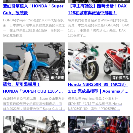
雙缸引擎植入！HONDA「Super
【車主有話說】隨時出發！DAX
Cub」改裝款
125在城市與旅途中飛馳！
HONDA的Super Cub是自1950年代發表以
每周我們都會介紹來自Webike社群的車主
來，日本摩托車壇中最具歷史意義的車款之
意見，本次介紹的車型是HONDA的「DAX
一，在全球銷量已經超過1億輛，而對於一
125」，車主是「愚禿さん」先生。DAX
輛如此受歡迎...
125保留了...
摩托新聞
零件與用品
碟煞、新引擎採用！
Honda NSR250R ’89（MC18）
HONDA「SUPER CUB 110／
1/12 完成品模型｜Aoshima／青
50」改款在即？
島 SKYNET 新增兩款配色，預購
自1958年首次亮相以來，Super Cub車系是
模型品牌 Aoshima 青島文化教材社
擁有超過60年歷史的超長壽暢銷產品，而
SKYNET 「1/12 完成品摩托車 Honda
開跑・2026 發售
就在2022年，筆者接收到了Super Cub 11...
NSR250R ’89」系列「PROSPEC ...