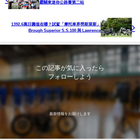
霸關東迷你公路賽第二站
1392.6萬日圓值在哪？試駕「摩托車界勞斯萊斯」
Brough Superior S.S.100 與 Lawrence
この記事が気に入ったら
フォローしよう
最新情報をお届けします