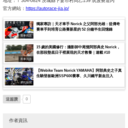
地址：〒304-0824 茨城縣下妻市村岡乙159 筑波賽道內
官方網站：
https://autorace-jia.jp/
獨家專訪｜天才車手 Norick 之父阿部光雄：從傳奇
賽車手到培育公路賽新星的 52 分鐘半生回憶錄
賽事消息
15 歲的美國修行：攝影師中尾憶阿部典史 Norick，
在那段墊底日子裡展現的天才教養｜連載 #10
賽事消息
【Webike Team Norick YAMAHA】阿部典史之子真
生騎登板歐洲SSP600賽事、久川鐵平新血注入
摩托新聞
這篇讚
0
作者資訊