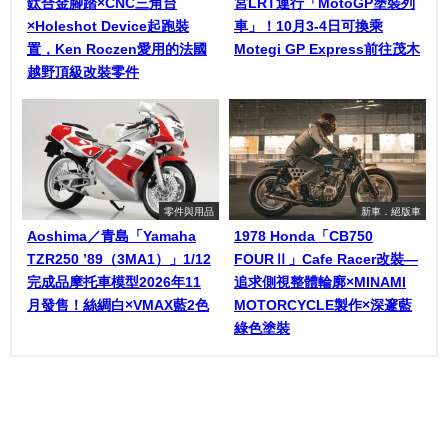
鈦合金腳踏×CNC三角台
宮LRT運行「MotoGP塗裝列
×Holeshot Device起跑裝
車」！10月3-4日可換乘
置，Ken Roczen愛用的法國
Motegi GP Express前往茂木
越野頂級改裝零件
零件與用品
新車．絕版車
Aoshima／青島「Yamaha
1978 Honda「CB750
TZR250 ’89（3MA1）」1/12
FOURⅡ」Cafe Racer改裝—
完成品摩托車模型2026年11
追求側視整體輪廓×MINAMI
月發售！絲綢白×VMAX藍2色
MOTORCYCLE製作×深邃藍
綠色塗裝