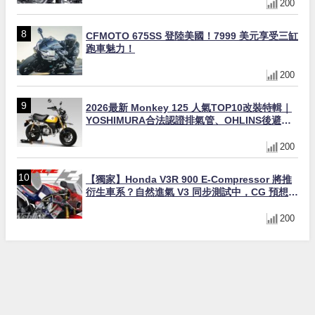
200
CFMOTO 675SS 登陸美國！7999 美元享受三缸
跑車魅力！
200
2026最新 Monkey 125 人氣TOP10改裝特輯｜
YOSHIMURA合法認證排氣管、OHLINS後避
震、OVER Racing防倒球
200
【獨家】Honda V3R 900 E-Compressor 將推
衍生車系？自然進氣 V3 同步測試中，CG 預想曝
光！
200