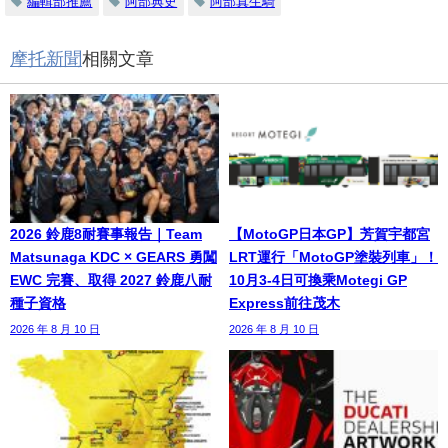
編輯部推薦
阿部典史
阿部真生騎
摩托新聞
相關文章
2026 鈴鹿8耐賽事報告｜Team
【MotoGP日本GP】芳賀宇都宮
Matsunaga KDC × GEARS 勇闖
LRT運行「MotoGP塗裝列車」！
EWC 完賽、取得 2027 鈴鹿八耐
10月3-4日可換乘Motegi GP
種子資格
Express前往茂木
2026 年 8 月 10 日
2026 年 8 月 10 日