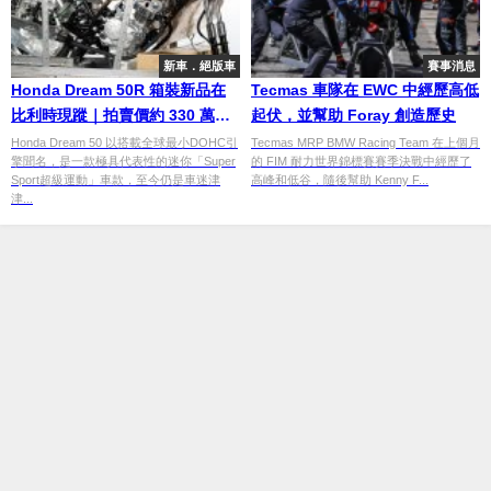
新車．絕版車
賽事消息
Honda Dream 50R 箱裝新品在
Tecmas 車隊在 EWC 中經歷高低
比利時現蹤｜拍賣價約 330 萬日
起伏，並幫助 Foray 創造歷史
圓
Honda Dream 50 以搭載全球最小DOHC引
Tecmas MRP BMW Racing Team 在上個月
擎聞名，是一款極具代表性的迷你「Super
的 FIM 耐力世界錦標賽賽季決戰中經歷了
Sport超級運動」車款，至今仍是車迷津
高峰和低谷，隨後幫助 Kenny F...
津...