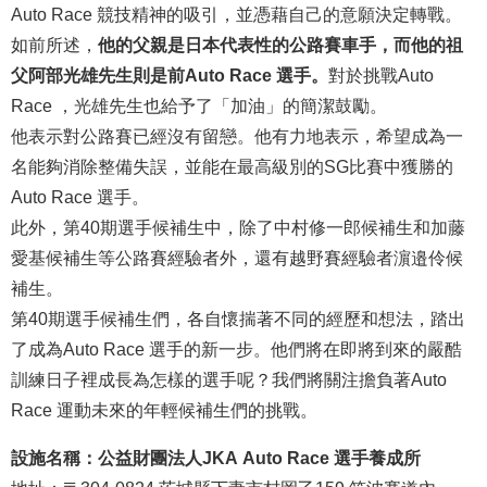
Auto Race
競技精神的吸引，並憑藉自己的意願決定轉戰。
如前所述，
他的父親是日本代表性的公路賽車手，而他的祖
父阿部光雄先生則是前Auto Race 選手。
對於挑戰
Auto
Race
，光雄先生也給予了「加油」的簡潔鼓勵。
他表示對公路賽已經沒有留戀。他有力地表示，希望成為一
名能夠消除整備失誤，並能在最高級別的SG比賽中獲勝的
Auto Race
選手。
此外，第40期選手候補生中，除了中村修一郎候補生和加藤
愛基候補生等公路賽經驗者外，還有越野賽經驗者濵邉伶候
補生。
第40期選手候補生們，各自懷揣著不同的經歷和想法，踏出
了成為
Auto Race
選手的新一步。他們將在即將到來的嚴酷
訓練日子裡成長為怎樣的選手呢？我們將關注擔負著
Auto
Race
運動未來的年輕候補生們的挑戰。
設施名稱：公益財團法人JKA
Auto Race
選手養成所