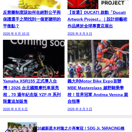
反禁藥制度該如何在絕對公平與
【首選】DUCATI 啟動「Ducati
保護選手之間找到一個更聰明的
Artwork Project」｜設計師藝術
平衡點？
作品將於全球專賣店展出
2026 年 8 月 10 日
2026 年 8 月 6 日
Yamaha XSR155 正式導入台
義大利Motor Bike Expo首辦
灣！2026 台北國際摩托車展亮
MBE Masterclass 越野騎乘學
相，70 週年紀念版 YZF-R 系列
校！世界冠軍 Andrea Verona 親
限量追加販售
自指導
2026 年 8 月 6 日
2026 年 8 月 5 日
10歲新星木村隆之介再奪冠！SDG Jr. 56RACING稱