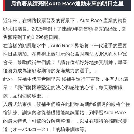
肩負著業績亮眼
Auto Race
運動未來的明日之星
近年來，在網路投票普及的背景下，
Auto Race
產業的銷售
額大幅增長。2025年創下了連續9年銷售額增長的紀錄，銷
售額達到了約1,296億日圓。
在這樣的順風順水中，
Auto Race
界培養下一代選手的重要
性日益增加。在典禮上致訓示的公益財團法人JKA的木戶寬
會長，鼓勵候補生們說：「請各位都好好地接受訓練，畢業
後努力成為讓顧客期待的充滿魅力的選手。」
此外，候補生代表
𠮷
岡里奈 候補生進行了宣誓，並有力地表
示：「我們將懷著堅定的決心和感謝的心情，每天勤奮鍛
鍊，互相切磋琢磨。」
入所式結束後，候補生們將在此開始為期約9個月的嚴格全住
宿訓練。訓練內容從基礎體能鍛鍊開始，到學習
Auto Race
的最大特色「引擎的分解與整備」，以及在獨特的橢圓形賽
道（
オーバルコース）
上的騎乘訓練等。