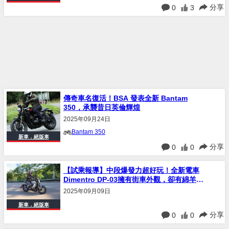
分享
0
3
傳奇車名復活！BSA 發表全新 Bantam
350，承襲昔日英倫輝煌
2025年09月24日
Bantam 350
新車．絕版車
分享
0
0
【試乘報導】中段爆發力超好玩！全新電車
Dimentro DP-03擁有街車外觀，卻有綿羊般
的靈活操控
2025年09月09日
新車．絕版車
分享
0
0