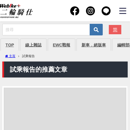
简
TOP
線上雜誌
EWC戰報
新車．絕版車
編輯部
主頁
試乘報告
試乘報告的推薦文章