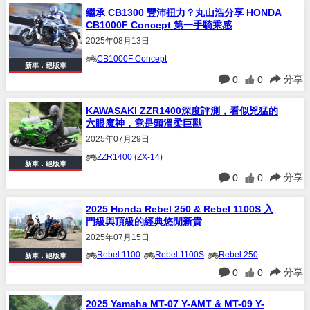
繼承 CB1300 豐沛扭力？丸山浩分享 HONDA
CB1000F Concept 第一手騎乘感
2025年08月13日
CB1000F Concept
新車．絕版車
分享
0
0
KAWASAKI ZZR1400深度評測，看似兇猛的
六眼魔神，竟是頭溫柔巨獸
2025年07月29日
ZZR1400 (ZX-14)
新車．絕版車
分享
0
0
2025 Honda Rebel 250 & Rebel 1100S 入
門級與頂級的經典悠閒新貴
2025年07月15日
Rebel 1100
Rebel 1100S
Rebel 250
新車．絕版車
分享
0
0
2025 Yamaha MT-07 Y-AMT & MT-09 Y-