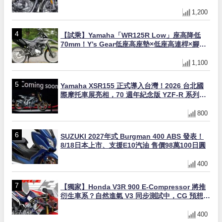
【試乘】Yamaha「WR125R Low」座高降低
70mm！Y’s Gear低座高座墊×低座高連桿×腳踏
著地感大幅改善，越野初學者推薦
1,100
Yamaha XSR155 正式導入台灣！2026 台北國
際摩托車展亮相，70 週年紀念版 YZF-R 系列限
量追加販售
800
SUZUKI 2027年式 Burgman 400 ABS 發表！
8/18日本上市、支援E10汽油 售價98萬100日圓
400
【獨家】Honda V3R 900 E-Compressor 將推
衍生車系？自然進氣 V3 同步測試中，CG 預想曝
光！
400