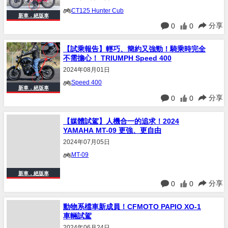
CT125 Hunter Cub
新車．絕版車
分享
0
0
【試乘報告】輕巧、簡約又強勁！騎乘時完全
不需擔心！ TRIUMPH Speed 400
2024年08月01日
Speed 400
新車．絕版車
分享
0
0
【媒體試駕】人機合一的追求！2024
YAMAHA MT-09 更強、更自由
2024年07月05日
MT-09
新車．絕版車
分享
0
0
動物系檔車新成員！CFMOTO PAPIO XO-1
車輛試駕
2024年06月24日