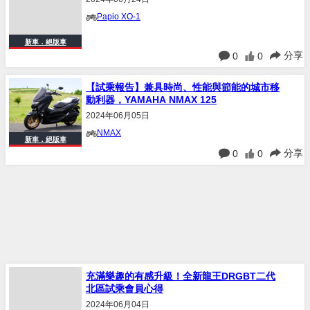
Papio XO-1
新車．絕版車
分享
0
0
【試乘報告】兼具時尚、性能與節能的城市移
動利器，YAMAHA NMAX 125
2024年06月05日
NMAX
新車．絕版車
分享
0
0
充滿樂趣的有感升級！全新龍王DRGBT二代
北區試乘會員心得
2024年06月04日
DRGBT