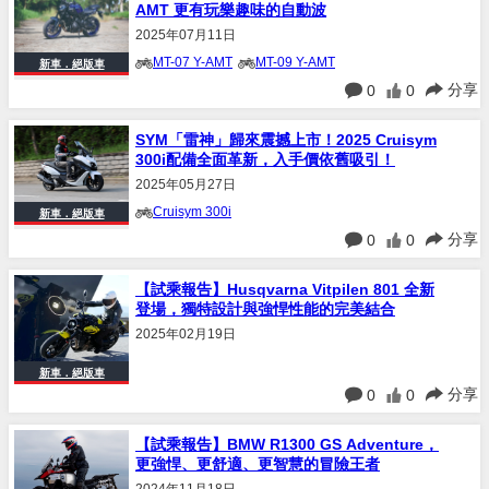
AMT 更有玩樂趣味的自動波
2025年07月11日
MT-07 Y-AMT
MT-09 Y-AMT
新車．絕版車
分享
0
0
SYM「雷神」歸來震撼上市！2025 Cruisym
300i配備全面革新，入手價依舊吸引！
2025年05月27日
Cruisym 300i
新車．絕版車
分享
0
0
【試乘報告】Husqvarna Vitpilen 801 全新
登場，獨特設計與強悍性能的完美結合
2025年02月19日
新車．絕版車
分享
0
0
【試乘報告】BMW R1300 GS Adventure，
更強悍、更舒適、更智慧的冒險王者
2024年11月18日