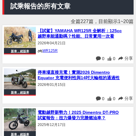
試乘報告的所有文章
全篇227篇，目前顯示1~20篇
【試駕】YAMAHA WR125R 全解析：125cc
越野車能通勤嗎？性能、日常實用一次看
2026年04月21日
WR125R
新車．絕版車
分享
0
0
停車場直接充電！實測2026 Dimentro
Equator 充電便利性與14吋大輪框的通過性
2026年01月15日
新車．絕版車
分享
0
0
電動越野新勢力！2025 Dimentro DT-PRO
試駕報告：扭力爆發力完勝燃油車？
2025年12月17日
新車．絕版車