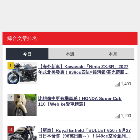
綜合文章排名
今日
本週
本月
【海外新車】Kawasaki「Ninja ZX-6R」2027
年式北美發表！636cc四缸×銀河銀/暮光藍新色
×KTRC/KIBS電控，11,599美元起
1,400
比想像中更有機車感！HONDA Super Cub
110【Webike愛車精選】
1,200
【新車】Royal Enfield「BULLET 650」8月27
日日本發售（98萬日圓～）！648cc空冷並列雙
缸×虎眼指示燈×砲筒黑/戰艦藍兩色
1,200