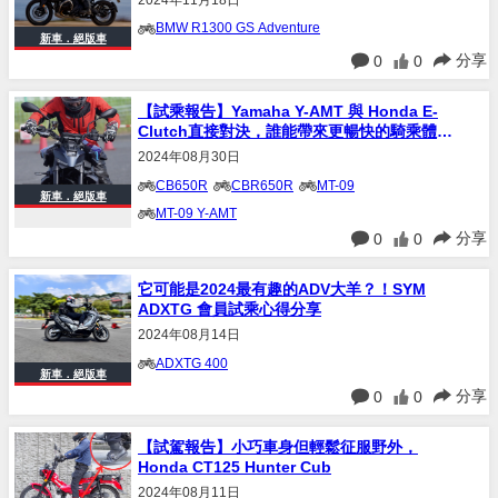
BMW R1300 GS Adventure
新車．絕版車
分享
0
0
【試乘報告】Yamaha Y-AMT 與 Honda E-
Clutch直接對決，誰能帶來更暢快的騎乘體
驗？
2024年08月30日
CB650R
CBR650R
MT-09
新車．絕版車
MT-09 Y-AMT
分享
0
0
它可能是2024最有趣的ADV大羊？！SYM
ADXTG 會員試乘心得分享
2024年08月14日
ADXTG 400
新車．絕版車
分享
0
0
【試駕報告】小巧車身但輕鬆征服野外，
Honda CT125 Hunter Cub
2024年08月11日