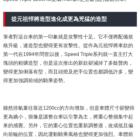
從元祖悍將造型進化成更為兇猛的造型
筆者對這台車的第一印象就是攻擊性十足。它不僅將配備規
格升級，連造型也變得更有攻擊性。從作為元祖悍將車款的
第一代在1994年問世以後，Speed Triple系列就一直主打大
塊頭的粗獷造型，但是這次推出的新款卻減掉了多餘贅肉，
變得更加俐落有型，而且頭燈及把手位置也都調低許多，變
得更加強調前傾的騎乘姿勢。
雖然排氣量往靠近1200cc的方向增加，但是車體尺寸卻變得
更為嬌小，很像是讓整台車以引擎為主，將重心整個集中起
來的感覺。另外，它的重心位置也重新調整過，改成低且偏
向前輪的位置，因此運動騎乘風格也變得更加強烈。車體前