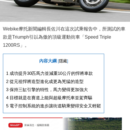
Webike摩托新聞編輯長佐川在這次試乘報告中，所測試的車
款是Triumph引以為傲的頂級運動街車「Speed Triple
1200RS」。
內容大綱
[
隱藏
]
1
成功提升30匹馬力並減重10公斤的悍將車款
2
從元祖悍將造型進化成更為兇猛的造型
3
保持三缸引擎的特性，馬力變得更加強大
4
目標就是在賽道上能與超級摩托車並駕齊驅
5
電子控制系統的進步讓街道騎乘變得安全又輕鬆