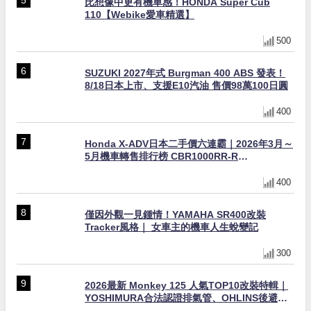
比想像中更有機車感！HONDA Super Cub
110【Webike愛車精選】
500
SUZUKI 2027年式 Burgman 400 ABS 發表！
8/18日本上市、支援E10汽油 售價98萬100日圓
400
Honda X-ADV日本二手價六連霸｜2026年3月～
5月機車轉售排行榜 CBR1000RR-R
FIREBLADE SP首度躋身前十
400
僅因外觀一見鍾情！YAMAHA SR400改裝
Tracker風格｜ 女車主的機車人生蛻變記
300
2026最新 Monkey 125 人氣TOP10改裝特輯｜
YOSHIMURA合法認證排氣管、OHLINS後避
震、OVER Racing防倒球