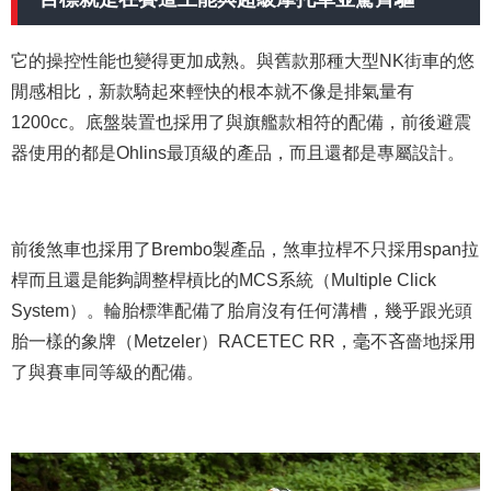
它的操控性能也變得更加成熟。與舊款那種大型NK街車的悠
閒感相比，新款騎起來輕快的根本就不像是排氣量有
1200cc。底盤裝置也採用了與旗艦款相符的配備，前後避震
器使用的都是Ohlins最頂級的產品，而且還都是專屬設計。
前後煞車也採用了Brembo製產品，煞車拉桿不只採用span拉
桿而且還是能夠調整桿槓比的MCS系統（Multiple Click
System）。輪胎標準配備了胎肩沒有任何溝槽，幾乎跟光頭
胎一樣的象牌（Metzeler）RACETEC RR，毫不吝嗇地採用
了與賽車同等級的配備。