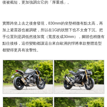
後被截短，更加強調出它的「厚重感」。
實際跨坐上去之後會發現，830mm的坐墊稍微有點太高，再
加上避震器也被調硬，所以在1G的狀態下也不太會下沉。把
手位置則是調低然後加寬（寬度改成30mm），腳踏也稍微有
點往後移，這些變動都讓這台來自歐洲的悍將車款整體造型
都變得更具有攻擊性。