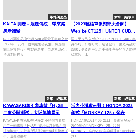
零件與用品
新車．絕版車
KAIFA 開發－顛覆傳統，帶來路
【2023輕檔車俱樂部大會師】
感新體驗
Webike CT125 HUNTER CUB－
親子旅行風改裝示範車搶先看！
KAIFA開發 品牌介紹 KAIFA開發工業創立於
問世至今已有3年的CT125 Hunter Cub，車
1969年，以汽、機車緩衝器及油、氣壓相
身小巧、好養好騎、適合旅行，更充滿越野
關車輛零件設計與製造為主，自創立以來，
風味，是從新手到老手都能享受的超人氣輕
持續不斷投入...
檔車款。本...
新車．絕版車
新車．絕版車
KAWASAKI氫引擎車款「HySE」
活力小潑猴來襲！HONDA 2022
二度公開測試，大阪萬博展示未
年式「MONKEY 125」發表
來移動載具原型
KAWASAKI在第60屆利曼24小時耐力賽展
HONDA在2021年6月21日，於歐洲發表了
示了一輛搭載「HySE（氫小型移動與引擎
2022年式的MONKEY 125。說到
技術協會）」計畫所開發的氫燃料引擎摩托
MONKEY，自從2018年自經典的50cc放大
車。這是繼去年「...
到1...