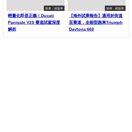
新車．絕版車
新車．絕版車
輕量化即是正義！Ducati
【海外試乘報告】適用於街道
Panigale V2S 賽道試駕深度
至賽道，全能型跑車Triumph
解析
Daytona 660