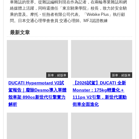
車雜誌的世界。從雜誌編輯到現在作為記者，在兩輪專業雜誌和網
絡媒體上活躍，同時還擔任「東京騎乘學院」校長，致力於安全騎
乘的普及。摩托・狂熱者有限公司代表。「Webike Plus」執行顧
問。日本交通心理學會會員 交通心理師。MFJ認證教練
最新文章
新車．絕版車
新車．絕版車
DUCATI Hypermotard V2試
【2026試駕】DUCATI 全新
駕報告｜廢除Desmo導入單體
Monster：175kg輕量化＋
殼車架 890cc新世代引擎實力
111ps V2引擎，新世代運動
解析
街車全面進化