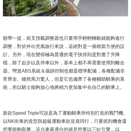
順帶一提，前叉預載調整器也只要用手輕輕轉動就能夠進行
調整，對於外出兜風旅行來說，這絕對是一個相當方便的設
計。另外，現在變得極為普通的電子快排則是對應了升降
檔，除了起步以及停車以外，基本上都不再需要使用到離合
器。彎道ABS系統＆循跡控制也都是標準配備，各種配備非
常齊全。雖然馬力驚人，但是它也備齊了各種輔助騎乘的系
統，所以騎士能夠放心地將精力更加集中在自己的騎乘上。
新款Speed Triple可說是為了運動騎乘所特別打造的戰鬥機。
以NK街車的造型與超級運動車款並肩同行，只要抓到機會還
想要能夠取勝，這台車最適合的就是想要以三缸引擎，以