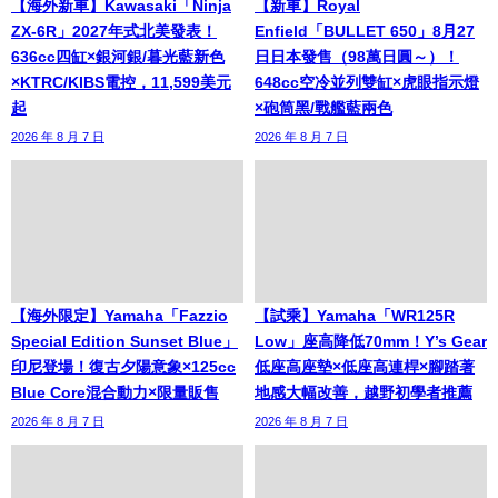
【海外新車】Kawasaki「Ninja
【新車】Royal
ZX-6R」2027年式北美發表！
Enfield「BULLET 650」8月27
636cc四缸×銀河銀/暮光藍新色
日日本發售（98萬日圓～）！
×KTRC/KIBS電控，11,599美元
648cc空冷並列雙缸×虎眼指示燈
起
×砲筒黑/戰艦藍兩色
2026 年 8 月 7 日
2026 年 8 月 7 日
【海外限定】Yamaha「Fazzio
【試乘】Yamaha「WR125R
Special Edition Sunset Blue」
Low」座高降低70mm！Y’s Gear
印尼登場！復古夕陽意象×125cc
低座高座墊×低座高連桿×腳踏著
Blue Core混合動力×限量販售
地感大幅改善，越野初學者推薦
2026 年 8 月 7 日
2026 年 8 月 7 日