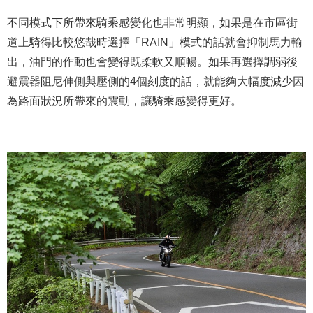
不同模式下所帶來騎乘感變化也非常明顯，如果是在市區街
道上騎得比較悠哉時選擇「RAIN」模式的話就會抑制馬力輸
出，油門的作動也會變得既柔軟又順暢。如果再選擇調弱後
避震器阻尼伸側與壓側的4個刻度的話，就能夠大幅度減少因
為路面狀況所帶來的震動，讓騎乘感變得更好。