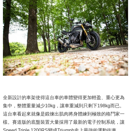
全新設計的車架使得這台車的車體變得更加輕盈、重心更為
集中，整體重量減少10kg，讓車重減到只剩下198kg而已。
這台車看起來就像是鍛煉出肌肉將身體練到極致的格鬥家一
樣。賽道版的底盤裝置大量採用了最新的電子控制系統，讓
Speed Triple 1200RS變成Triumph史上最強的運動街車。