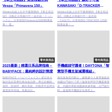
Vespa「Primavera 150」
KAWASAKI「D-TRACKER
125」
Webike在線上社交平臺舉辦的 【車主有話
Webike在線上社交平臺舉辦的 【車主有話
說】 活動正火熱進行中！這次由「とっし
說】 活動正火熱進行中！這次由
ーさん」分享他與Primavera150的騎乘故
「CA1173」分享他與D-TRACKER 125的
事！ 透...
騎乘故事！ ...
零件與用品
零件與用品
2025最新｜精選日系品牌指南－
手機鏡頭守護者！DAYTONA「智
BABYFACE：最純粹的設計態度
慧型手機支架減震模組」
BABYFACE（ベビーフェイス）是日本大
相信身為現代騎士，越來越少人會帶著紙本
阪的高品質摩托車改裝品牌，專注於腳踏、
地圖出門旅行了吧？隨著智慧型手機逐漸普
保桿、防倒球、轉向系統、外觀零件及懸吊
及、內建的導航地圖越來越準確，出門旅行
避震器等領域。其產品以...
時，直接將手機固定在車把上...