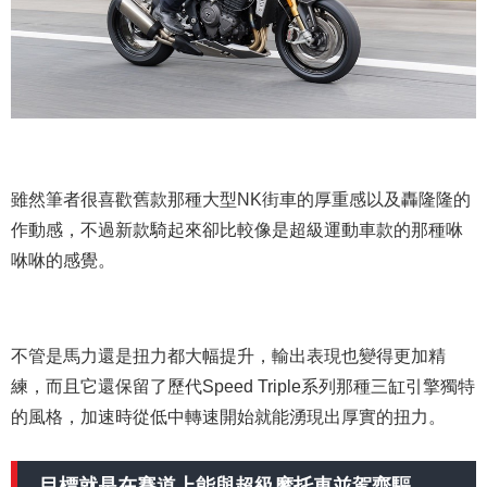
雖然筆者很喜歡舊款那種大型NK街車的厚重感以及轟隆隆的
作動感，不過新款騎起來卻比較像是超級運動車款的那種咻
咻咻的感覺。
不管是馬力還是扭力都大幅提升，輸出表現也變得更加精
練，而且它還保留了歷代Speed Triple系列那種三缸引擎獨特
的風格，加速時從低中轉速開始就能湧現出厚實的扭力。
目標就是在賽道上能與超級摩托車並駕齊驅