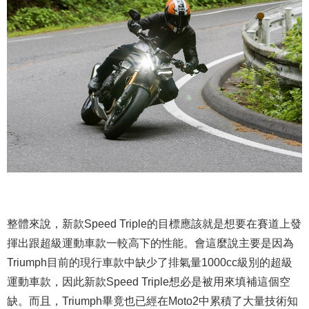
整體來說，新款Speed Triple的目標應該就是想要在賽道上發
揮出跟超級運動車款一較高下的性能。會這麼說主要是因為
Triumph目前的現行車款中缺少了排氣量1000cc級別的超級
運動車款，因此新款Speed Triple想必是被用來填補這個空
缺。而且，Triumph畢竟也已經在Moto2中累積了大量技術知