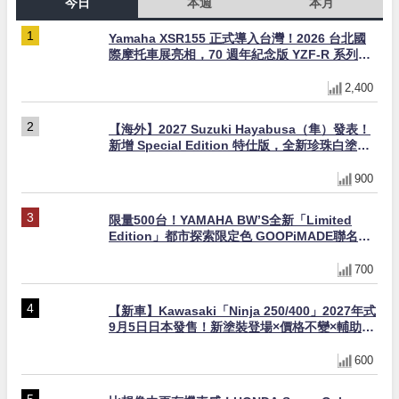
今日
本週
本月
Yamaha XSR155 正式導入台灣！2026 台北國
際摩托車展亮相，70 週年紀念版 YZF-R 系列限
量追加販售
2,400
【海外】2027 Suzuki Hayabusa（隼）發表！
新增 Special Edition 特仕版，全新珍珠白塗裝
與專屬配備登場
900
限量500台！YAMAHA BW’S全新「Limited
Edition」都市探索限定色 GOOPiMADE聯名包
同步登場
700
【新車】Kawasaki「Ninja 250/400」2027年式
9月5日日本發售！新塗裝登場×價格不變×輔助滑
動式離合器×LED頭燈標配
600