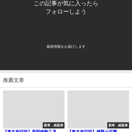
この記事が気に入ったら
フォローしよう
最新情報をお届けします
推薦文章
新車．絕版車
新車．絕版車
【車主有話說】美型移動工具
【車主有話說】越野小可愛