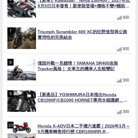
【新車】Kawasaki「Ninja 250/400」2027年式
9月5日日本發售！新塗裝登場×價格不變×輔助滑
動式離合器×LED頭燈標配
400
Triumph Scrambler 400 XC的狂野造型與公路
實用性的完美結合
400
僅因外觀一見鍾情！YAMAHA SR400改裝
Tracker風格｜ 女車主的機車人生蛻變記
300
【新產品】YOSHIMURA日本推出Honda
CB1000F/CB1000 HORNET專用水箱護網，六
角網紋設計質感升級
300
Honda X-ADV日本二手價六連霸｜2026年3月～
5月機車轉售排行榜 CBR1000RR-R
FIREBLADE SP首度躋身前十