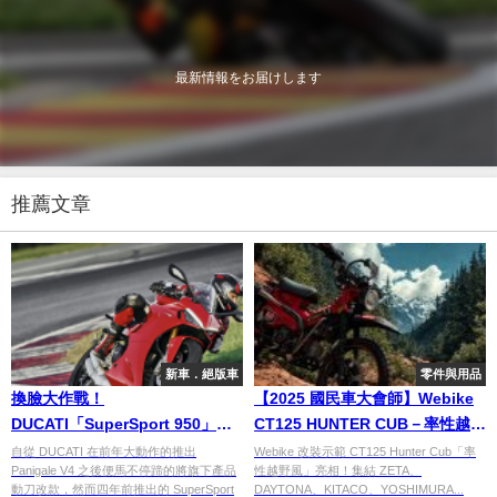
最新情報をお届けします
推薦文章
新車．絕版車
零件與用品
換臉大作戰！
【2025 國民車大會師】Webike
DUCATI「SuperSport 950」新
CT125 HUNTER CUB－率性越野
面貌
風改裝示範車登場！
自從 DUCATI 在前年大動作的推出
Webike 改裝示範 CT125 Hunter Cub「率
Panigale V4 之後便馬不停蹄的將旗下產品
性越野風」亮相！集結 ZETA、
動刀改款，然而四年前推出的 SuperSport
DAYTONA、KITACO、YOSHIMURA...