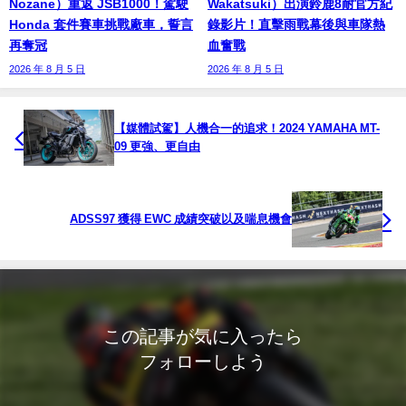
Nozane）重返 JSB1000！駕駛
Wakatsuki）出演鈴鹿8耐官方紀
Honda 套件賽車挑戰廠車，誓言
錄影片！直擊雨戰幕後與車隊熱
再奪冠
血奮戰
2026 年 8 月 5 日
2026 年 8 月 5 日
【媒體試駕】人機合一的追求！2024 YAMAHA MT-
09 更強、更自由
ADSS97 獲得 EWC 成績突破以及喘息機會
この記事が気に入ったら
フォローしよう