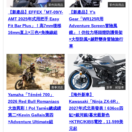
零件與用品
零件與用品
【新產品】EFFEX「MT-09/Y-
【新產品】Y’s
AMT 2025年式用把手 Easy
Gear「WR125R用
Fit Bar Plus」！高7mm後移
Adventure Screen冒險風
16mm直上×三色×免換線組
鏡」！仿拉力塔頭燈防護骨架
×大型防風×越野變身冒險旅行
車
賽事消息
新車．絕版車
Yamaha「Ténéré 700」
【海外新車】
2026 Red Bull Romaniacs
Kawasaki「Ninja ZX-6R」
大放異彩！Pol Tarrés總成績
2027年式北美發表！636cc四
第二×Kevin Gallais第四
缸×銀河銀/暮光藍新色
×Adventure Ultimate組
×KTRC/KIBS電控，11,599美
元起