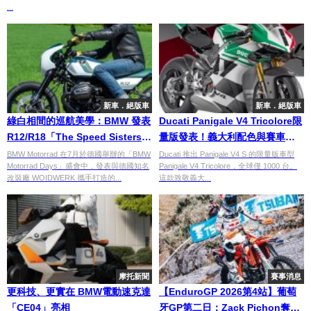
...
新車．絕版車
新車．絕版車
綠白相間的巡航美學：BMW 發表
Ducati Panigale V4 Tricolore限
R12/R18「The Speed Sisters」
量版發表！義大利配色與賽車級
改裝概念車
配備限定千台
BMW Motorrad 在7月於德國舉辦的「BMW
Ducati 推出 Panigale V4 S 的限量版車型
Motorrad Days」盛會中，發表與德國知名
Panigale V4 Tricolore，全球僅 1000 台。
改裝廠 WOIDWERK 攜手打造的...
這款致敬義大...
摩托新聞
賽事消息
更科技、更實在 BMW電動速克達
【EnduroGP 2026第4站】葡萄
「CE04」亮相
牙GP第二日：Zack Pichon奪生