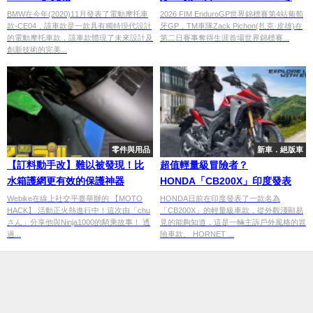
涯首勝！Josep Garcia周末總積
BMW在今年(2020)11月發表了電動摩托車
2026 FIM EnduroGP世界錦標賽第4站葡萄
款-CE04，該車款是一款具有獨特現代設計
牙GP，TM車隊Zack Pichon(扎克·皮雄)在
分維持領先
的電動摩托車款，該車款體現了未來設計及
第二日賽事奪得生涯首場世界錦標賽...
創新技術的完美...
零件與用品
新車．絕版車
【訂料動手改】難以被發現！比
超值輕量級冒險者？
水箱護網更有效的保護神器
HONDA「CB200X」印度發表
Webike在線上社交平臺舉辦的 【MOTO
HONDA日前在印度發表了一款名為
HACK】 活動正火熱進行中！這次由「chu
「CB200X」的輕量級車款，從外觀淺顯易
さん」分享他與Ninja1000的騎乘故事！ 透
見的能夠知道，這是一輛主訴戶外風格的冒
過...
險車款。 HORNET ...