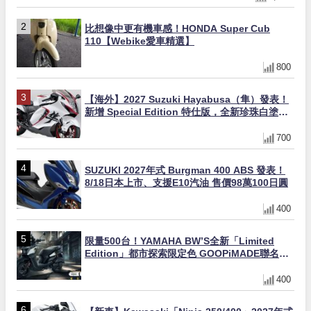
比想像中更有機車感！HONDA Super Cub
110【Webike愛車精選】
800
【海外】2027 Suzuki Hayabusa（隼）發表！
新增 Special Edition 特仕版，全新珍珠白塗裝
與專屬配備登場
700
SUZUKI 2027年式 Burgman 400 ABS 發表！
8/18日本上市、支援E10汽油 售價98萬100日圓
400
限量500台！YAMAHA BW’S全新「Limited
Edition」都市探索限定色 GOOPiMADE聯名包
同步登場
400