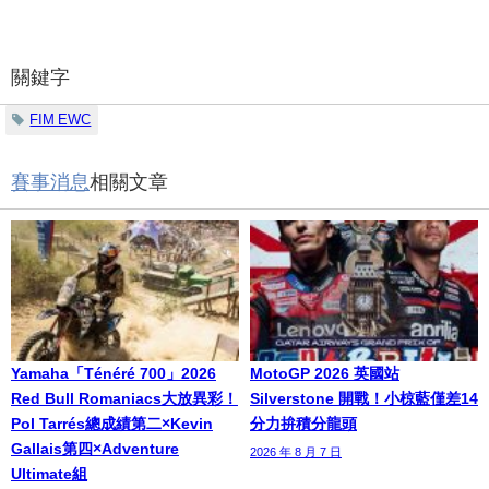
關鍵字
FIM EWC
賽事消息
相關文章
Yamaha「Ténéré 700」2026
MotoGP 2026 英國站
Red Bull Romaniacs大放異彩！
Silverstone 開戰！小椋藍僅差14
Pol Tarrés總成績第二×Kevin
分力拚積分龍頭
Gallais第四×Adventure
2026 年 8 月 7 日
Ultimate組