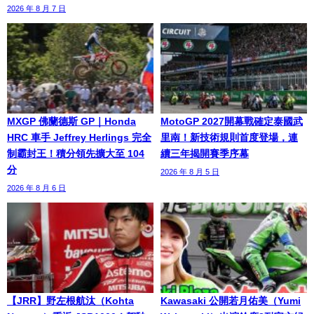
2026 年 8 月 7 日
MXGP 佛蘭德斯 GP｜Honda
MotoGP 2027開幕戰確定泰國武
HRC 車手 Jeffrey Herlings 完全
里南！新技術規則首度登場，連
制霸封王！積分領先擴大至 104
續三年揭開賽季序幕
分
2026 年 8 月 5 日
2026 年 8 月 6 日
【JRR】野左根航汰（Kohta
Kawasaki 公開若月佑美（Yumi