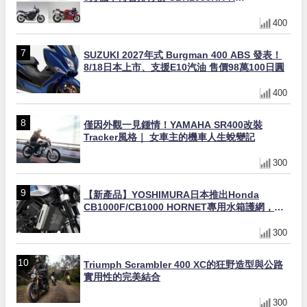
FIREBLADE SP首度躋身前十
400
SUZUKI 2027年式 Burgman 400 ABS 發表！
8/18日本上市、支援E10汽油 售價98萬100日圓
400
僅因外觀一見鍾情！YAMAHA SR400改裝
Tracker風格｜ 女車主的機車人生蛻變記
300
【新產品】YOSHIMURA日本推出Honda
CB1000F/CB1000 HORNET專用水箱護網，六
角網紋設計質感升級
300
Triumph Scrambler 400 XC的狂野造型與公路
實用性的完美結合
300