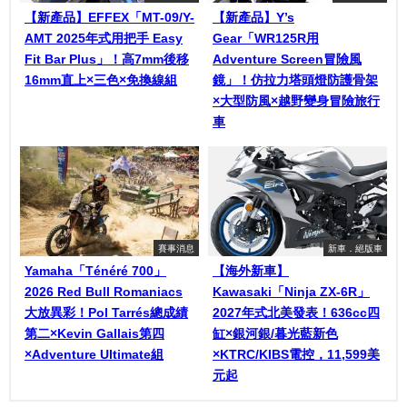
【新產品】EFFEX「MT-09/Y-
【新產品】Y’s
AMT 2025年式用把手 Easy
Gear「WR125R用
Fit Bar Plus」！高7mm後移
Adventure Screen冒險風
16mm直上×三色×免換線組
鏡」！仿拉力塔頭燈防護骨架
×大型防風×越野變身冒險旅行
車
賽事消息
新車．絕版車
Yamaha「Ténéré 700」
【海外新車】
2026 Red Bull Romaniacs
Kawasaki「Ninja ZX-6R」
大放異彩！Pol Tarrés總成績
2027年式北美發表！636cc四
第二×Kevin Gallais第四
缸×銀河銀/暮光藍新色
×Adventure Ultimate組
×KTRC/KIBS電控，11,599美
元起