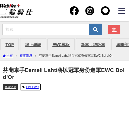
简
TOP
線上雜誌
EWC戰報
新車．絕版車
編輯部
主頁
賽事消息
芬蘭車手Eemeli Lahti將以冠軍身份進軍EWC Bol d’Or
芬蘭車手Eemeli Lahti將以冠軍身份進軍EWC Bol
d’Or
賽事消息
FIM EWC