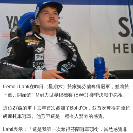
Eemeli Lahti在昨日（星期六）於家鄉芬蘭奪得冠軍，並將於
下個月開始的FIM耐力世界錦標賽 (EWC) 賽季決戰中亮相。
這位27歲的車手去年首次參加了Bol d’Or，並首次奪得芬蘭超
級摩托車冠軍。他形容這是一種令人驚奇的感覺。
Lahti表示：「這是我第一次奪得芬蘭冠軍頭銜，當然感覺非