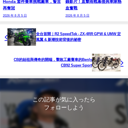
Honda 套件賽車挑戰廠車，誓言
錄影片！直擊雨戰幕後與車隊熱
再奪冠
血奮戰
2026 年 8 月 5 日
2026 年 8 月 5 日
全台首開｜R2 SpeedTek - ZX-4RR GPW & UMW 定
風翼 & 新潮技術背後的祕密
CB的始祖與傳奇的開端，擊敗工廠賽車的Benly
CB92 Super Sport
この記事が気に入ったら
フォローしよう