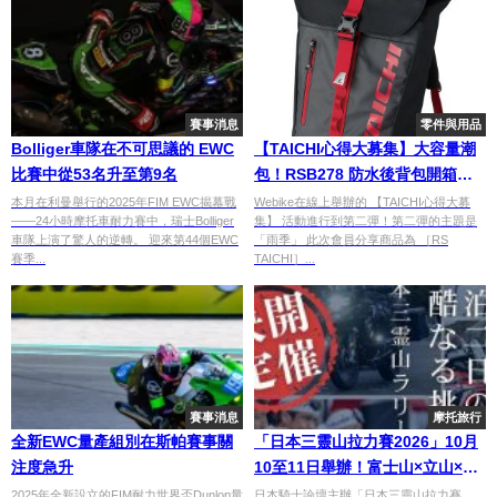
賽事消息
零件與用品
Bolliger車隊在不可思議的 EWC
【TAICHI心得大募集】大容量潮
比賽中從53名升至第9名
包！RSB278 防水後背包開箱實
測！
本月在利曼舉行的2025年FIM EWC揭幕戰
Webike在線上舉辦的 【TAICHI心得大募
——24小時摩托車耐力賽中，瑞士Bolliger
集】 活動進行到第二彈！第二彈的主題是
車隊上演了驚人的逆轉。 迎來第44個EWC
「雨季」 此次會員分享商品為 ［RS
賽季...
TAICHI］...
賽事消息
摩托旅行
全新EWC量產組別在斯帕賽事關
「日本三靈山拉力賽2026」10月
注度急升
10至11日舉辦！富士山×立山×白
山三靈峰巡遊×2000台名額×中部
2025年全新設立的FIM耐力世界盃Dunlop量
日本騎士論壇主辦「日本三靈山拉力賽