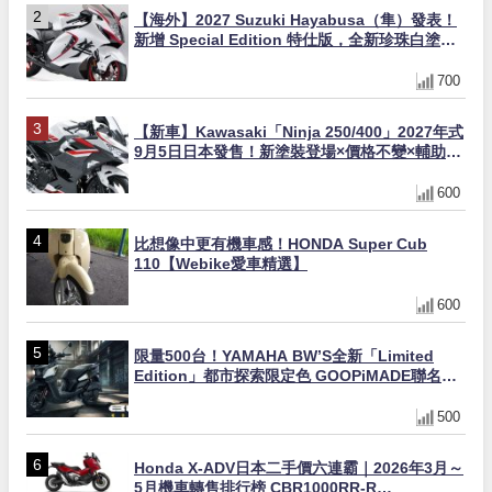
【海外】2027 Suzuki Hayabusa（隼）發表！
新增 Special Edition 特仕版，全新珍珠白塗裝
與專屬配備登場
700
【新車】Kawasaki「Ninja 250/400」2027年式
9月5日日本發售！新塗裝登場×價格不變×輔助滑
動式離合器×LED頭燈標配
600
比想像中更有機車感！HONDA Super Cub
110【Webike愛車精選】
600
限量500台！YAMAHA BW’S全新「Limited
Edition」都市探索限定色 GOOPiMADE聯名包
同步登場
500
Honda X-ADV日本二手價六連霸｜2026年3月～
5月機車轉售排行榜 CBR1000RR-R