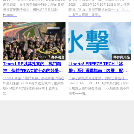
產車組別，在本週斯帕8小時耐力賽的參賽
2026」，2026年10月10至11日舉辦，橫跨
日本三角路線
規模實現翻倍成長。相較於4月首屆24
靜岡、富山、石川三縣巡遊富士山、立山、
Heures ...
白山三大靈峰。參賽...
賽事消息
零件與用品
Team LRP以其扎實的「戰鬥精
Liberta! FREEZE TECH「冰
神」保持在EWC前十名的競爭陣
擊」系列選購指南｜內層、配
營中
件、冷卻背心5大類完整介紹，夏
Team LRP的「戰鬥精神」將確保他們能在
「穿了網眼夾克還是熱」的騎士看這裡！
即將到來的Bol d'Or賽季收官戰中，繼續爭
Liberta! FREEZE TECH冰擊系列與汗水和
季騎乘消暑必備
取FIM世界耐力錦標賽車隊前十名的名
行駛風反應即觸發冷感，5大類型對應不同
次。...
需求——怕...