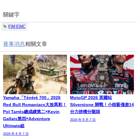
關鍵字
FIM EWC
賽事消息
相關文章
Yamaha「Ténéré 700」2026
MotoGP 2026 英國站
Red Bull Romaniacs大放異彩！
Silverstone 開戰！小椋藍僅差14
Pol Tarrés總成績第二×Kevin
分力拚積分龍頭
Gallais第四×Adventure
2026 年 8 月 7 日
Ultimate組
2026 年 8 月 7 日