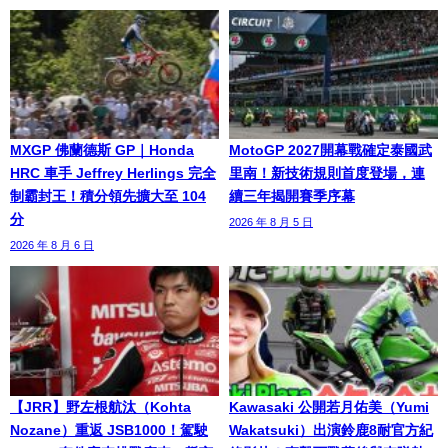
MXGP 佛蘭德斯 GP｜Honda
MotoGP 2027開幕戰確定泰國武
HRC 車手 Jeffrey Herlings 完全
里南！新技術規則首度登場，連
制霸封王！積分領先擴大至 104
續三年揭開賽季序幕
分
2026 年 8 月 5 日
2026 年 8 月 6 日
【JRR】野左根航汰（Kohta
Kawasaki 公開若月佑美（Yumi
Nozane）重返 JSB1000！駕駛
Wakatsuki）出演鈴鹿8耐官方紀