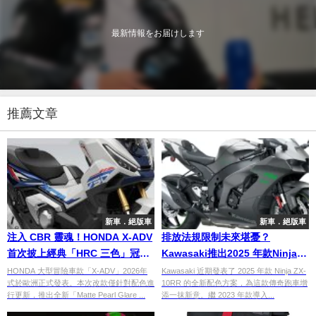
最新情報をお届けします
推薦文章
新車．絕版車
新車．絕版車
注入 CBR 靈魂！HONDA X-ADV
排放法規限制未來堪憂？
首次披上經典「HRC 三色」冠軍
Kawasaki推出2025 年款Ninja
拉花
ZX-10RR新色登場
HONDA 大型冒險車款「X-ADV」2026年
Kawasaki 近期發表了 2025 年款 Ninja ZX-
式於歐洲正式發表。本次改款僅針對配色進
10RR 的全新配色方案，為這款傳奇跑車增
行更新，推出全新「Matte Pearl Glare ...
添一抹新意。繼 2023 年款導入...