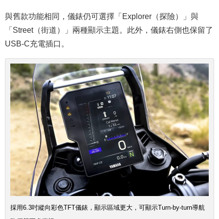
與舊款功能相同，儀錶仍可選擇「Explorer（探險）」與
「Street（街道）」兩種顯示主題。此外，儀錶右側也保留了
USB-C充電插口。
採用6.3吋縱向彩色TFT儀錶，顯示區域更大，可顯示Turn-by-turn導航