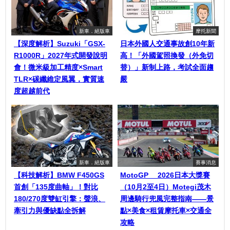
新車．絕版車
摩托新聞
【深度解析】Suzuki「GSX-
日本外國人交通事故創10年新
R1000R」2027年式開發說明
高！「外國駕照換發（外免切
會！微米級加工精度×Smart
替）」新制上路，考試全面趨
TLR×碳纖維定風翼，實質速
嚴
度超越前代
新車．絕版車
賽事消息
【科技解析】BMW F450GS
MotoGP™ 2026日本大獎賽
首創「135度曲軸」！對比
（10月2至4日）Motegi茂木
180/270度雙缸引擎：聲浪、
周邊騎行兜風完整指南——景
牽引力與優缺點全拆解
點×美食×租賃摩托車×交通全
攻略