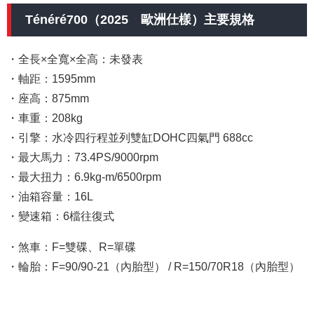
Ténéré700（2025 歐洲仕樣）主要規格
・全長×全寬×全高：未發表
・軸距：1595mm
・座高：875mm
・車重：208kg
・引擎：水冷四行程並列雙缸DOHC四氣門 688cc
・最大馬力：73.4PS/9000rpm
・最大扭力：6.9kg-m/6500rpm
・油箱容量：16L
・變速箱：6檔往復式
・煞車：F=雙碟、R=單碟
・輪胎：F=90/90-21（內胎型） / R=150/70R18（內胎型）