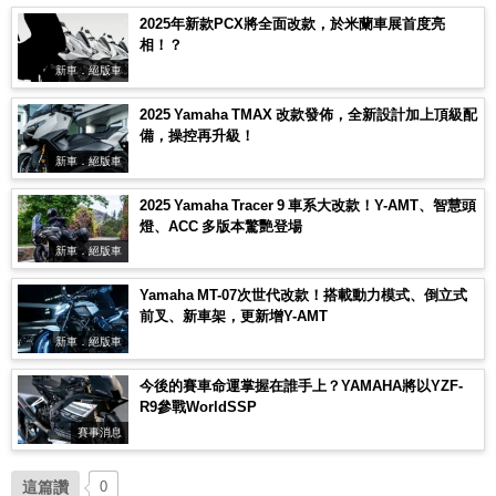
2025年新款PCX將全面改款，於米蘭車展首度亮
相！？
新車．絕版車
2025 Yamaha TMAX 改款發佈，全新設計加上頂級配
備，操控再升級！
新車．絕版車
2025 Yamaha Tracer 9 車系大改款！Y-AMT、智慧頭
燈、ACC 多版本驚艷登場
新車．絕版車
Yamaha MT-07次世代改款！搭載動力模式、倒立式
前叉、新車架，更新增Y-AMT
新車．絕版車
今後的賽車命運掌握在誰手上？YAMAHA將以YZF-
R9參戰WorldSSP
賽事消息
這篇讚
0