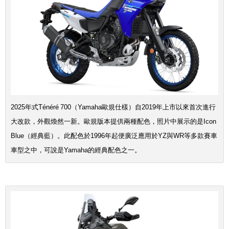
2025年式Ténéré 700（Yamaha歐規仕樣）自2019年上市以來首次進行
大改款，外觀煥然一新。歐規版本提供兩種配色，照片中展示的是Icon
Blue（經典藍）。此配色於1996年起便廣泛應用於YZ與WR等多款賽車
車型之中，可說是Yamaha的經典配色之一。