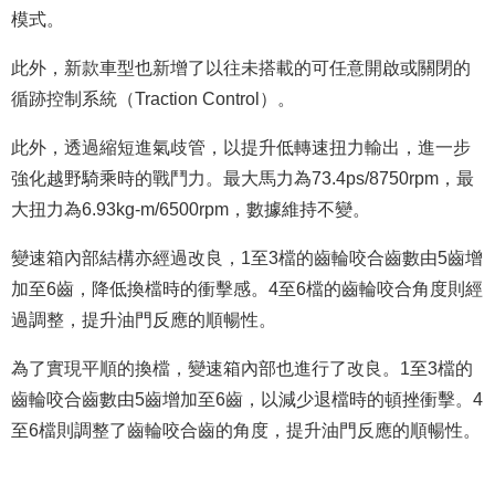
模式。
此外，新款車型也新增了以往未搭載的可任意開啟或關閉的
循跡控制系統（Traction Control）。
此外，透過縮短進氣歧管，以提升低轉速扭力輸出，進一步
強化越野騎乘時的戰鬥力。最大馬力為73.4ps/8750rpm，最
大扭力為6.93kg-m/6500rpm，數據維持不變。
變速箱內部結構亦經過改良，1至3檔的齒輪咬合齒數由5齒增
加至6齒，降低換檔時的衝擊感。4至6檔的齒輪咬合角度則經
過調整，提升油門反應的順暢性。
為了實現平順的換檔，變速箱內部也進行了改良。1至3檔的
齒輪咬合齒數由5齒增加至6齒，以減少退檔時的頓挫衝擊。4
至6檔則調整了齒輪咬合齒的角度，提升油門反應的順暢性。