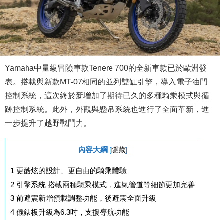
Yamaha中量級冒險車款Tenere 700的全新車款已於歐洲發
表。搭載與新款MT-07相同的並列雙缸引擎，導入電子油門
控制系統，這次終於新增加了期待已久的多種騎乘模式與循
跡控制系統。此外，外觀與懸吊系統也進行了全面革新，進
一步提升了越野戰鬥力。
內容大綱
[
隱藏
]
1
更酷炫的設計、更自由的騎乘體驗
2
引擎系統 搭載兩種騎乘模式，進氣管道等細節更加完善
3
前避震新增預載調整功能，後避震全面升級
4
儀錶板升級為6.3吋，支援導航功能