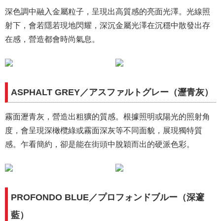
深色調中融入金屬粒子，呈現出高質感的亮面光澤。光線照
射下，會若隱若現地閃耀，深沉金屬光澤在沉穩中散發出存
在感，營造都會時尚氣息。
ASPHALT GREY／アスファルトグレー（瀝青灰）
霧面瀝青灰，營造出粗獷的質感。根據照明或陽光的照射角
度，會呈現深橄欖綠或霧面深灰等不同面貌，展現獨特質
感。乍看簡約，卻是能在街頭中脫穎而出的硬派色彩。
PROFONDO BLUE／プロフォンドブルー（深邃
藍）