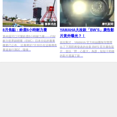
賽事消息
摩托新聞
8月焦點：鈴鹿8小時耐力賽
YAMAHA大改款「BW’S」廣告影
片意外曝光？！
第46屆可口可樂鈴鹿8小時耐力賽——FIM
耐力世界錦標賽（EWC）日本分站的賽事
就在剛才，YAMAHA 官方粉絲團無預警釋
概要已公布。 比賽將於7月30日在這條傳奇
出了下周即將發表的全新 BW'S 官方廣告影
賽道進行測試，隨後...
片，並以「野．心最大」為題，短短十秒鐘
的影片透漏了新 ...