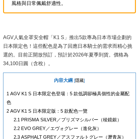
風格與日常佩戴舒適性。
AGV人氣全罩安全帽「K1 S」推出5款專為日本市場企劃的
日本限定色！這些配色是為了回應日本騎士的需求而精心挑
選的。目前正開放預訂，預計於2026年夏季到貨。價格為
34,100日圓（含稅）。
內容大綱
[
隱藏
]
1
AGV K1 S 日本限定色登場：5 款低調卻極具個性的金屬配
色
2
AGV K1 S 日本限定版：5 款配色一覽
2.1
PRISMA SILVER／プリズマシルバー（稜鏡銀）
2.2
EVO GREY／エヴォグレー（進化灰）
2.3
ASPHALT GREY／アスファルトグレー（瀝青灰）