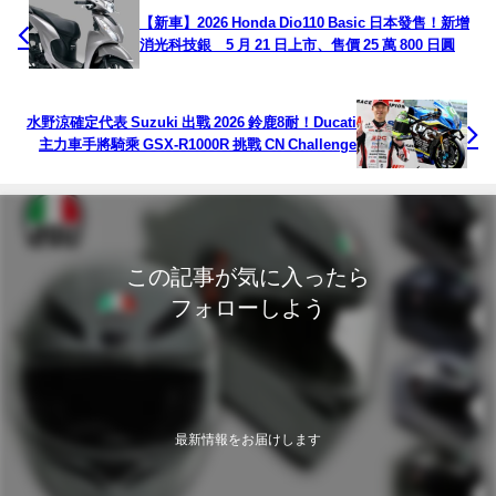
【新車】2026 Honda Dio110 Basic 日本發售！新增
消光科技銀 5 月 21 日上市、售價 25 萬 800 日圓
水野涼確定代表 Suzuki 出戰 2026 鈴鹿8耐！Ducati
主力車手將騎乘 GSX-R1000R 挑戰 CN Challenge
この記事が気に入ったら
フォローしよう
最新情報をお届けします