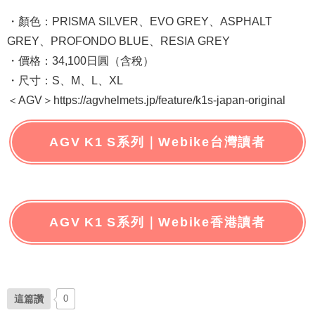
・顏色：PRISMA SILVER、EVO GREY、ASPHALT
GREY、PROFONDO BLUE、RESIA GREY
・價格：34,100日圓（含稅）
・尺寸：S、M、L、XL
＜AGV＞https://agvhelmets.jp/feature/k1s-japan-original
AGV K1 S系列｜Webike台灣讀者
AGV K1 S系列｜Webike香港讀者
這篇讚
0