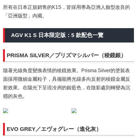
所有在日本正規銷售的K1S，皆採用專為亞洲人臉型改良的
「亞洲版型」內襯。
AGV K1 S 日本限定版：5 款配色一覽
PRISMA SILVER／プリズマシルバー（稜鏡銀）
隨著光線角度變換表情的稜鏡效果。Prisma Silver的塗裝表
面採用微細金屬粒子，具備能將光線多向反射的稜鏡金屬反
射效果。在陽光下呈現冷冽的銀藍色，在陰影處則轉變為沉
穩的灰色。
EVO GREY／エヴォグレー（進化灰）