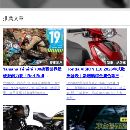
推薦文章
賽事消息
新車．絕版車
Yamaha Ténéré 700挑戰世界最
Honda VISION 110 2026年式歐
硬派耐力賽「Red Bull
洲發表｜新增礦棕金屬色等三款
Erzbergrodeo」 保羅·塔列斯
新色 日常通勤速克達更新
Yamaha Ténéré 700車隊在奧地利「Red
Honda歐洲市場發表2026年式VISION
Bull Erzbergrodeo」第30屆大賽中表現亮
110，新增礦棕金屬色、珍珠雪花白、糖果
(Pol Tarrés)創大型摩托車組新紀
眼，車手保羅·塔列斯抵達檢查...
光澤紅三款新色，搭載109.5cc eSP引擎、
錄
智慧...