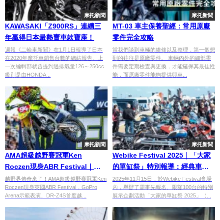
摩托新聞
摩托新聞
KAWASAKI「Z900RS」連續三
MT-03 車主保養聖經：常用原廠
年贏得日本最熱賣車款寶座！
零件完全攻略
週報《二輪車新聞》在1月1日報導了日本
當我們談到車輛的維修以及整理，第一個想
在2020年摩托車銷售台數的總結報告。上
到的往往是原廠零件。 車輛內外的細部零
一次編輯部就曾提到過排氣量126～250cc
件需要定期檢查與更換，才能確保其最佳性
級別是由HONDA...
能，而原廠零件能夠提供與車...
摩托新聞
摩托新聞
AMA超級越野賽冠軍Ken
Webike Festival 2025｜「大家
Roczen現身ABR Festival｜
的單缸祭」特別報導：經典車／
Suzuki DR-Z4S越野試乘體驗登
老車／改裝車齊聚（IG：みんな
越野界傳奇來了！AMA超級越野賽冠軍Ken
2025年11月15日，於Webike Festival會場
Roczen現身英國ABR Festival，GoPro
內，舉辦了需事先報名、限額100台的特別
場
の単気筒）
Arena示範表演、DR-Z4S首度越...
展示企劃活動「大家的單缸祭 2025」（...