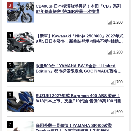
CB400SF日本復活熱潮再起！本田「CB」系列
67年傳奇解密 與CBR差異一次搞懂
1,200
【新車】Kawasaki「Ninja 250/400」2027年式
9月5日日本發售！新塗裝登場×價格不變×輔助滑
動式離合器×LED頭燈標配
1,200
限量500台！YAMAHA BW’S全新「Limited
Edition」都市探索限定色 GOOPiMADE聯名包
同步登場
700
SUZUKI 2027年式 Burgman 400 ABS 發表！
8/18日本上市、支援E10汽油 售價98萬100日圓
600
僅因外觀一見鍾情！YAMAHA SR400改裝
Tracker風格｜ 女車主的機車人生蛻變記