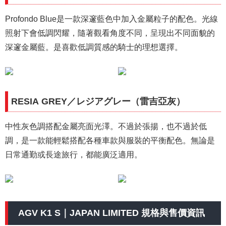
Profondo Blue是一款深邃藍色中加入金屬粒子的配色。光線
照射下會低調閃耀，隨著觀看角度不同，呈現出不同面貌的
深邃金屬藍。是喜歡低調質感的騎士的理想選擇。
RESIA GREY／レジアグレー（雷吉亞灰）
中性灰色調搭配金屬亮面光澤。不過於張揚，也不過於低
調，是一款能輕鬆搭配各種車款與服裝的平衡配色。無論是
日常通勤或長途旅行，都能廣泛適用。
AGV K1 S｜JAPAN LIMITED 規格與售價資訊