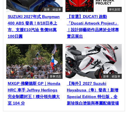
新車．絕版車
摩托新聞
SUZUKI 2027年式 Burgman
【首選】DUCATI 啟動
400 ABS 發表！8/18日本上
「Ducati Artwork Project」
市、支援E10汽油 售價98萬
｜設計師藝術作品將於全球專
100日圓
賣店展出
賽事消息
新車．絕版車
MXGP 佛蘭德斯 GP｜Honda
【海外】2027 Suzuki
HRC 車手 Jeffrey Herlings
Hayabusa（隼）發表！新增
完全制霸封王！積分領先擴大
Special Edition 特仕版，全
至 104 分
新珍珠白塗裝與專屬配備登場