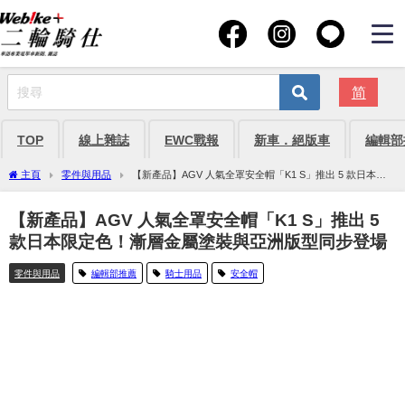
简
TOP
線上雜誌
EWC戰報
新車．絕版車
編輯部
主頁
零件與用品
【新產品】AGV 人氣全罩安全帽「K1 S」推出 5 款日本限
定色！漸層金屬塗裝與亞洲版型同步登場
【新產品】AGV 人氣全罩安全帽「K1 S」推出 5
款日本限定色！漸層金屬塗裝與亞洲版型同步登場
零件與用品
編輯部推薦
騎士用品
安全帽