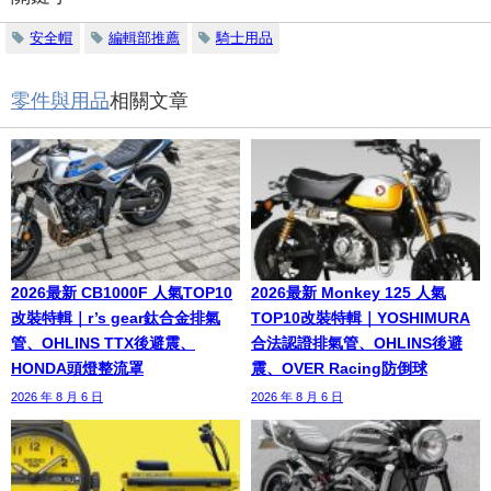
安全帽
編輯部推薦
騎士用品
零件與用品
相關文章
2026最新 CB1000F 人氣TOP10
2026最新 Monkey 125 人氣
改裝特輯｜r’s gear鈦合金排氣
TOP10改裝特輯｜YOSHIMURA
管、OHLINS TTX後避震、
合法認證排氣管、OHLINS後避
HONDA頭燈整流罩
震、OVER Racing防倒球
2026 年 8 月 6 日
2026 年 8 月 6 日