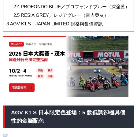
2.4
PROFONDO BLUE／プロフォンドブルー（深邃藍）
2.5
RESIA GREY／レジアグレー（雷吉亞灰）
3
AGV K1 S｜JAPAN LIMITED 規格與售價資訊
AGV K1 S 日本限定色登場：5 款低調卻極具個
性的金屬配色