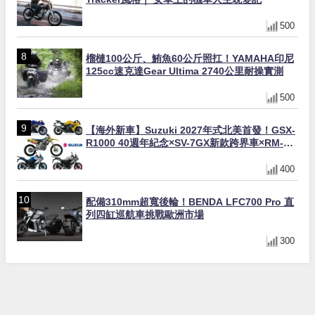
500
榴槤100公斤、鮪魚60公斤照扛！YAMAHA印尼
125cc速克達Gear Ultima 2740公里耐操實測
500
【海外新車】Suzuki 2027年式北美首發！GSX-
R1000 40週年紀念×SV-7GX新款跨界車×RM-
Z450 Ken Roczen冠軍套件
400
配備310mm超寬後輪！BENDA LFC700 Pro 直
列四缸巡航車挑戰歐洲市場
300