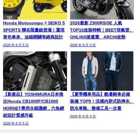
Honda Motocompo × SEIKO 5
2026最新 Z900RS/SE 人氣
SPORTS 聯名限量錶登場！重現
TOP10改裝特輯｜BEET排氣管、
黃色車身、油箱開關等經典設計
OHLINS後避震、ARCHI坐墊
2026 年 8 月 5 日
2026 年 8 月 5 日
【新產品】YOSHIMURA日本推
【夏季機車用品】酷暑騎車必備
出Honda CB1000F/CB1000
裝備 TOP5！涼感內穿式防摔衣、
HORNET專用水箱護網，六角網
防水車靴、整備工具一次看
紋設計質感升級
2026 年 8 月 4 日
2026 年 8 月 5 日