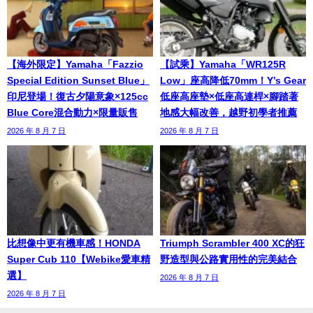
【海外限定】Yamaha「Fazzio
【試乘】Yamaha「WR125R
Special Edition Sunset Blue」
Low」座高降低70mm！Y’s Gear
印尼登場！復古夕陽意象×125cc
低座高座墊×低座高連桿×腳踏著
Blue Core混合動力×限量販售
地感大幅改善，越野初學者推薦
2026 年 8 月 7 日
2026 年 8 月 7 日
比想像中更有機車感！HONDA
Triumph Scrambler 400 XC的狂
Super Cub 110【Webike愛車精
野造型與公路實用性的完美結合
選】
2026 年 8 月 7 日
2026 年 8 月 7 日