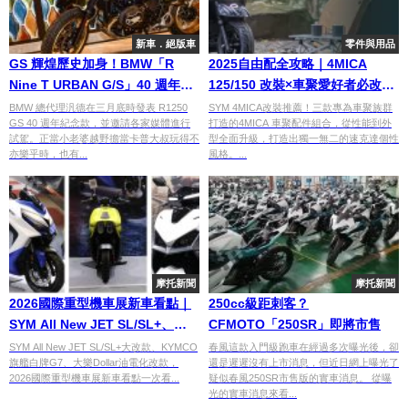
新車．絕版車
零件與用品
GS 輝煌歷史加身！BMW「R
2025自由配全攻略｜4MICA
Nine T URBAN G/S」40 週年紀
125/150 改裝×車聚愛好者必改套
念版
餐一次看！
BMW 總代理汎德在三月底時發表 R1250
SYM 4MICA改裝推薦！三款專為車聚族群
GS 40 週年紀念款，並邀請各家媒體進行
打造的4MICA 車聚配件組合，從性能到外
試駕。正當小老婆越野擔當卡普大叔玩得不
型全面升級，打造出獨一無二的速克達個性
亦樂乎時，也有...
風格。...
摩托新聞
摩托新聞
2026國際重型機車展新車看點｜
250cc級距刺客？
SYM All New JET SL/SL+、
CFMOTO「250SR」即將市售
KYMCO G7、大樂Dollar一次看
SYM All New JET SL/SL+大改款、KYMCO
春風這款入門級跑車在經過多次曝光後，卻
旗艦白牌G7、大樂Dollar油電化改款，
還是遲遲沒有上市消息，但近日網上曝光了
2026國際重型機車展新車看點一次看...
疑似春風250SR市售版的實車消息。 從曝
光的實車消息來看...