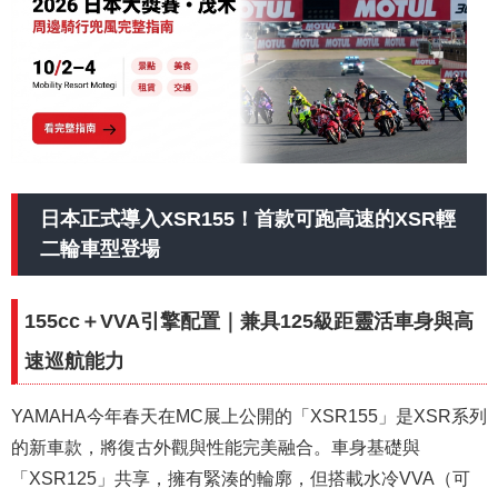
日本正式導入XSR155！首款可跑高速的XSR輕
二輪車型登場
155cc＋VVA引擎配置｜兼具125級距靈活車身與高
速巡航能力
YAMAHA今年春天在MC展上公開的「XSR155」是XSR系列
的新車款，將復古外觀與性能完美融合。車身基礎與
「XSR125」共享，擁有緊湊的輪廓，但搭載水冷VVA（可