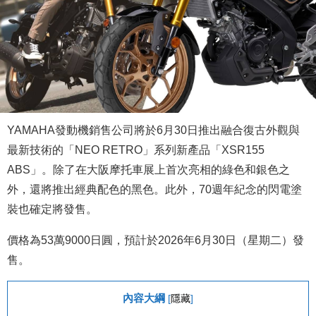
YAMAHA發動機銷售公司將於6月30日推出融合復古外觀與
最新技術的「NEO RETRO」系列新產品「XSR155
ABS」。除了在大阪摩托車展上首次亮相的綠色和銀色之
外，還將推出經典配色的黑色。此外，70週年紀念的閃電塗
裝也確定將發售。
價格為53萬9000日圓，預計於2026年6月30日（星期二）發
售。
內容大綱
[
隱藏
]