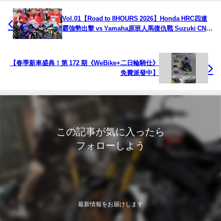
Vol.01【Road to 8HOURS 2026】Honda HRC四連
霸強勢出擊 vs Yamaha原班人馬復仇戰 Suzuki CN挑
戰新勢力登場
【春季新車盛典！第 172 期《WeBike+二日輪騎仕》
免費派發中】
この記事が気に入ったら
フォローしよう
最新情報をお届けします