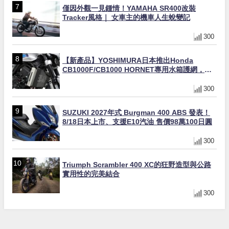
僅因外觀一見鍾情！YAMAHA SR400改裝
Tracker風格｜ 女車主的機車人生蛻變記
300
【新產品】YOSHIMURA日本推出Honda
CB1000F/CB1000 HORNET專用水箱護網，六
角網紋設計質感升級
300
SUZUKI 2027年式 Burgman 400 ABS 發表！
8/18日本上市、支援E10汽油 售價98萬100日圓
300
Triumph Scrambler 400 XC的狂野造型與公路
實用性的完美結合
300