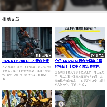
推薦文章
新車．絕版車
零件與用品
2026 KTM 390 Duke 彎道火箭
介紹U-KANAYA鋁合金切削拉桿
的特點！【煞車 & 離合器拉桿改
2026年版KTM390 Duke配備了最先進的輔
助系統，換上了新世代車架，再加上可調的
裝】
正在閱讀本篇文章的各位騎士們，車上的煞
WP避震，讓日常代步也充滿了騎乘樂
車、離合器拉桿還是原廠品嗎？ 的確，原
趣。...
廠的拉桿相當便宜，本身的形狀也令人感到
熟悉與安心。 不過，對於...