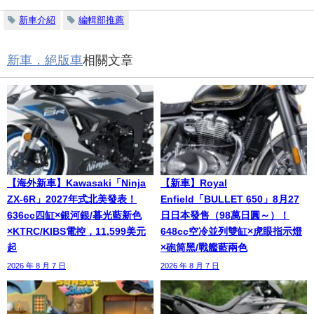
新車介紹
編輯部推薦
新車．絕版車
相關文章
【海外新車】Kawasaki「Ninja
【新車】Royal
ZX-6R」2027年式北美發表！
Enfield「BULLET 650」8月27
636cc四缸×銀河銀/暮光藍新色
日日本發售（98萬日圓～）！
×KTRC/KIBS電控，11,599美元
648cc空冷並列雙缸×虎眼指示燈
起
×砲筒黑/戰艦藍兩色
2026 年 8 月 7 日
2026 年 8 月 7 日