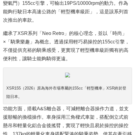
變氣門）155cc引擎，可輸出19PS/10000rpm的動力。作為
能夠行駛日本高速公路的「輕型機車級距」，這是該系列首
次推出的車款。
繼承了XSR系列「Neo Retro」的核心理念，並以「時尚」
×「騎乘樂趣」為概念。透過採用輕巧易操控的155cc引擎，
不僅提供充裕的騎乘感受，更實現了輕型機車級距獨有的高
便利性，讓騎士能夠騎得更遠。
XSR155（2026）原為海外市場專屬的155cc「輕型機車」XSR終於登
陸日本。
功能方面，搭載A&S離合器，可減輕離合器操作力道，並支
援順暢的換檔操作。車身採用三角樑式車架，搭配倒立式前
懸吊和輕量化鋁合金後搖臂，實現了輕快且易於操控的操控
性。137kg的輕量化車身搭配緊湊的騎乘姿勢，使其在牽引移