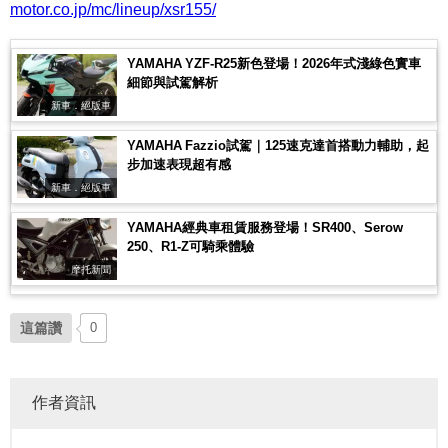
motor.co.jp/mc/lineup/xsr155/
YAMAHA YZF-R25新色登場！2026年式淺綠色實車
細節與試駕解析
新車．絕版車
YAMAHA Fazzio試駕｜125速克達首搭動力輔助，起
步加速表現超有感
新車．絕版車
YAMAHA經典車租賃服務登場！SR400、Serow
250、R1-Z可騎乘體驗
摩托新聞
這篇讚
0
作者資訊