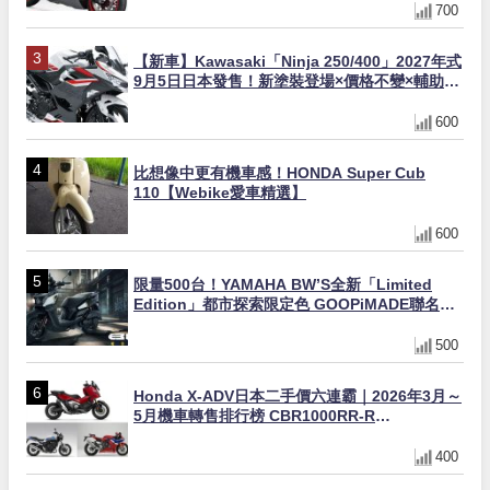
700
【新車】Kawasaki「Ninja 250/400」2027年式
9月5日日本發售！新塗裝登場×價格不變×輔助滑
動式離合器×LED頭燈標配
600
比想像中更有機車感！HONDA Super Cub
110【Webike愛車精選】
600
限量500台！YAMAHA BW’S全新「Limited
Edition」都市探索限定色 GOOPiMADE聯名包
同步登場
500
Honda X-ADV日本二手價六連霸｜2026年3月～
5月機車轉售排行榜 CBR1000RR-R
FIREBLADE SP首度躋身前十
400