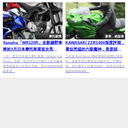
摩托新聞
新車．絕版車
Yamaha「WR125R」全新越野車
KAWASAKI ZZR1400深度評測，
將於3月日本摩托車展首次亮
看似兇猛的六眼魔神，竟是頭溫
相！？
柔巨獸
一年一度的日本最大摩托車展「Motorcycle
日前於 Red Baron 岡崎舉辦的媒體試乘會
Show」也將一如往年於3月舉行！各大廠商
中，筆者有幸試乘多款頂級中古二手摩托
將帶著最新力作登台亮相，其中YAMAHA展
車。其中最令人印象深刻的，就是本次要介
區更是...
紹的KAWASAK...