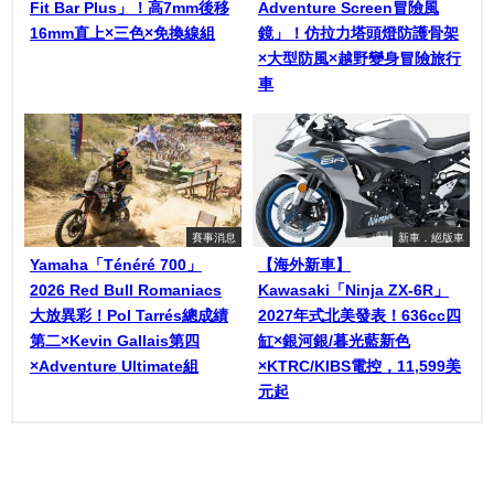
Fit Bar Plus」！高7mm後移
Adventure Screen冒險風
16mm直上×三色×免換線組
鏡」！仿拉力塔頭燈防護骨架
×大型防風×越野變身冒險旅行
車
賽事消息
新車．絕版車
Yamaha「Ténéré 700」
【海外新車】
2026 Red Bull Romaniacs
Kawasaki「Ninja ZX-6R」
大放異彩！Pol Tarrés總成績
2027年式北美發表！636cc四
第二×Kevin Gallais第四
缸×銀河銀/暮光藍新色
×Adventure Ultimate組
×KTRC/KIBS電控，11,599美
元起