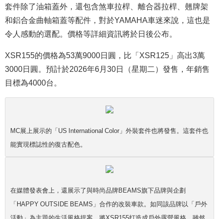
套件除了油箱蓋外，還包含煞車拉桿、離合器拉桿、翹牌架
和鋁合金曲軸箱蓋等配件，對於YAMAHA車迷來說，這也是
令人感動的選配。價格等詳細資訊將於日後公布。
XSR155的價格為53萬9000日圓，比「XSR125」高出3萬
3000日圓。預計於2026年6月30日（星期二）發售，年銷售
目標為4000台。
MC展上展示的「US International Color」外裝套件也將發售。這套件也
能實現標誌性的復古配色。
在媒體發表會上，還展示了與時尚品牌BEAMS旗下品牌與企劃
「HAPPY OUTSIDE BEAMS」合作的改裝車款。如同該品牌以「戶外
活動」為主題的生活風格提案，將XSR155打造成戶外露營風格。雖然