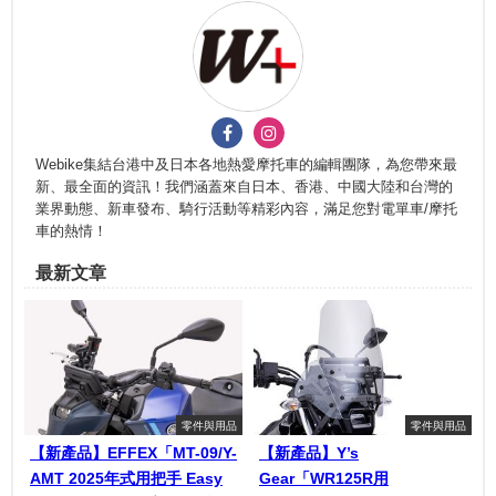
Webike集結台港中及日本各地熱愛摩托車的編輯團隊，為您帶來最
新、最全面的資訊！我們涵蓋來自日本、香港、中國大陸和台灣的
業界動態、新車發布、騎行活動等精彩內容，滿足您對電單車/摩托
車的熱情！
最新文章
零件與用品
零件與用品
【新產品】EFFEX「MT-09/Y-
【新產品】Y’s
AMT 2025年式用把手 Easy
Gear「WR125R用