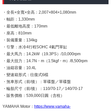
・全長×全寬×全高：2,007×804×1,080mm
・軸距：1,330mm
・最低離地高度：170mm
・座高：810mm
・裝備重量：134kg
・引擎：水冷4行程SOHC 4氣門單缸
・最大馬力：14.2kW（19.3PS）/10,000rpm
・最大扭力：14.7N・m（1.5kgf・m）/8,500rpm
・油箱容量：10.4L
・變速箱形式：往復式6檔
・煞車形式（前/後）：單碟盤／單碟盤
・輪胎尺寸（前/後）：110/70-17／140/70-17
・販售價格：539,000日圓（含稅）
YAMAHA Motor：
https://www.yamaha-