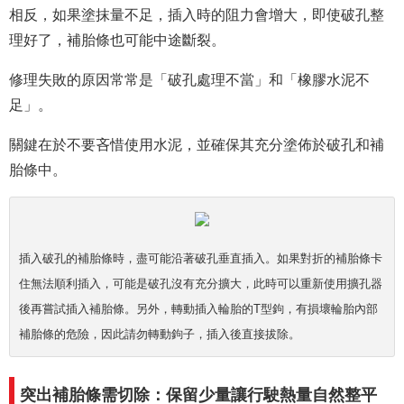
相反，如果塗抹量不足，插入時的阻力會增大，即使破孔整
理好了，補胎條也可能中途斷裂。
修理失敗的原因常常是「破孔處理不當」和「橡膠水泥不
足」。
關鍵在於不要吝惜使用水泥，並確保其充分塗佈於破孔和補
胎條中。
插入破孔的補胎條時，盡可能沿著破孔垂直插入。如果對折的補胎條卡
住無法順利插入，可能是破孔沒有充分擴大，此時可以重新使用擴孔器
後再嘗試插入補胎條。另外，轉動插入輪胎的T型鉤，有損壞輪胎內部
補胎條的危險，因此請勿轉動鉤子，插入後直接拔除。
突出補胎條需切除：保留少量讓行駛熱量自然整平