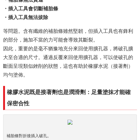
・插入工具會切斷補胎條
・插入工具無法拔除
等問題。含有纖維的補胎條雖然堅韌，但插入工具也有鋒利
的部分，施加不當的力可能會導致其斷裂。
因此，重要的是毫不猶豫地充分來回使用擴孔器，將破孔擴
大至合適的尺寸。通過反覆來回使用擴孔器，可以使破孔的
斷面呈現類似銼削的狀態，這也有助於橡膠水泥（接著劑）
均勻塗佈。
橡膠水泥既是接著劑也是潤滑劑：足量塗抹才能確
保密合性
補胎條對折後插入破孔。