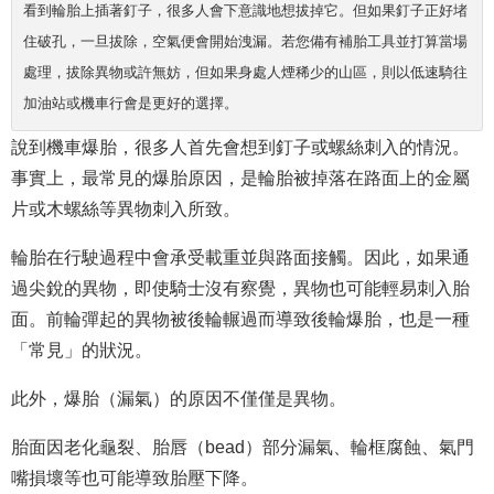
看到輪胎上插著釘子，很多人會下意識地想拔掉它。但如果釘子正好堵
住破孔，一旦拔除，空氣便會開始洩漏。若您備有補胎工具並打算當場
處理，拔除異物或許無妨，但如果身處人煙稀少的山區，則以低速騎往
加油站或機車行會是更好的選擇。
說到機車爆胎，很多人首先會想到釘子或螺絲刺入的情況。
事實上，最常見的爆胎原因，是輪胎被掉落在路面上的金屬
片或木螺絲等異物刺入所致。
輪胎在行駛過程中會承受載重並與路面接觸。因此，如果通
過尖銳的異物，即使騎士沒有察覺，異物也可能輕易刺入胎
面。前輪彈起的異物被後輪輾過而導致後輪爆胎，也是一種
「常見」的狀況。
此外，爆胎（漏氣）的原因不僅僅是異物。
胎面因老化龜裂、胎唇（bead）部分漏氣、輪框腐蝕、氣門
嘴損壞等也可能導致胎壓下降。