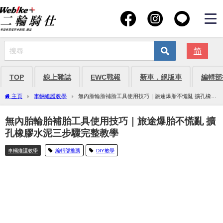
简
TOP
線上雜誌
EWC戰報
新車．絕版車
編輯部
主頁
車輛維護教學
無內胎輪胎補胎工具使用技巧｜旅途爆胎不慌亂 擴孔橡膠
水泥三步驟完整教學
無內胎輪胎補胎工具使用技巧｜旅途爆胎不慌亂 擴
孔橡膠水泥三步驟完整教學
車輛維護教學
編輯部推薦
DIY教學