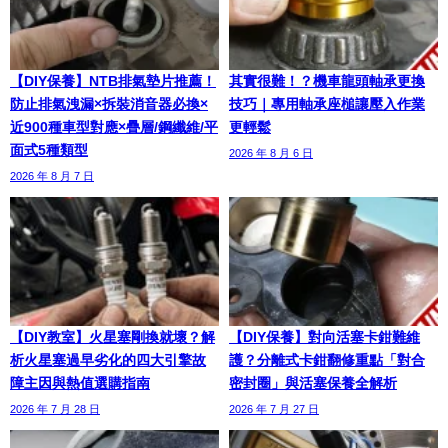
【DIY保養】NTB排氣墊片推薦！
其實很難！？機車龍頭軸承更換
防止排氣洩漏×拆裝消音器必換×
技巧｜專用軸承座槌讓壓入作業
近900種車型對應×疊層/鋼纖維/平
更輕鬆
面式5種類型
2026 年 8 月 6 日
2026 年 8 月 7 日
【DIY教室】火星塞剛換就壞？解
【DIY保養】對向活塞卡鉗難維
析火星塞過早劣化的四大引擎故
護？分離式卡鉗翻修重點「對合
障主因與熱值選購指南
密封圈」與活塞保養全解析
2026 年 7 月 28 日
2026 年 7 月 27 日