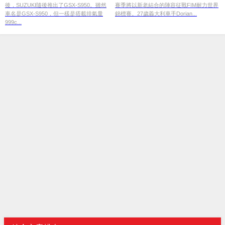
後，SUZUKI隨後推出了GSX-S950。雖然
賽季將以新老結合的陣容征戰FIM耐力世界
車名是GSX-S950，但一樣是搭載排氣量
錦標賽。27歲義大利車手Dorian...
999c...