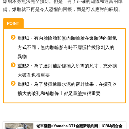
爆胎本身無法完全預防。但是，有了正確的知識和適當的準
備，爆胎就不再是令人恐懼的困擾，而是可以應對的麻煩。
POINT
重點1・有內胎輪胎和無內胎輪胎在爆胎時的漏氣
方式不同，無內胎輪胎有時不應慌忙拔除刺入的
異物
重點2・為了達到補胎條插入所需的尺寸，充分擴
大破孔也很重要
重點3・為了發揮橡膠水泥的密封效果，在擴孔器
擴大的破孔和補胎條上都足量塗抹很重要
老車翻新×Yamaha DT1全翻新最終回｜ICBM鋁合金