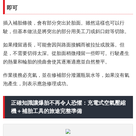
即可
插入補胎條後，會有部分突出於胎面。雖然這樣也可以行
駛，但基本做法是將突出的部分用美工刀或斜口鉗等切除。
如果殘留過長，可能會因與路面接觸而被拉扯或脫落。但
是，不需要切得太深。從胎面稍微殘留一些即可。行駛產生
的熱量和輪胎的撓曲會使其逐漸適應並自然整平。
作業後務必充氣，並在修補部分潑灑瓶裝水等，如果沒有氣
泡產生，則表示應急修理成功。
正確知識讓爆胎不再令人恐懼：充電式空氣壓縮
機＋補胎工具的旅途完整準備