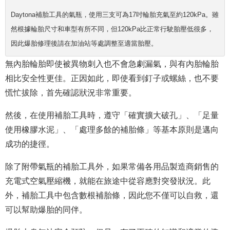
Daytona補胎工具的氣瓶，使用三支可為17吋輪胎充氣至約120kPa。雖
然根據輪胎尺寸和車型有所不同，但120kPa比正常行駛胎壓低很多，
因此爆胎修理後請在加油站等處調整至適當胎壓。
無內胎輪胎即使被異物刺入也不會急劇漏氣，與有內胎輪胎
相比安全性更佳。正因如此，即使看到釘子或螺絲，也不要
慌忙拔除，首先確認狀況非常重要。
然後，在使用補胎工具時，遵守「確實擴大破孔」、「足量
使用橡膠水泥」、「處理多餘的補胎條」等基本原則是邁向
成功的捷徑。
除了附帶氣瓶的補胎工具外，如果常備各用品製造商銷售的
充電式空氣壓縮機，就能在旅途中從容應對突發狀況。此
外，補胎工具中包含數根補胎條，因此您不僅可以自救，還
可以幫助爆胎的同伴。