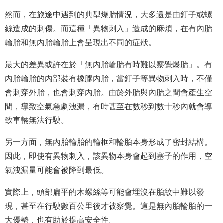
然而，在旅途中遇到的典型爆胎情況，大多還是由釘子或螺
絲造成的刺傷。而這種「異物刺入」造成的麻煩，在有內胎
輪胎和無內胎輪胎上會呈現出不同的症狀。
最大的差異或許在於「無內胎輪胎有時難以察覺爆胎」。有
內胎輪胎的內部裝有橡膠內胎，當釘子等異物刺入時，不僅
會刺穿外胎，也會刺穿內胎。由於外胎與內胎之間會產生空
間，導致空氣急劇洩漏，有時甚至在數秒到數十秒內就會導
致車輛無法行駛。
另一方面，無內胎輪胎的輪框和輪胎本身形成了密封結構。
因此，即使有異物刺入，該異物本身會起到塞子的作用，空
氣洩漏量可能會被降到最低。
實際上，頭部扁平的木螺絲等可能會埋沒在胎紋中難以發
現，甚至在行駛數百公里後才被察覺。這是無內胎輪胎的一
大優勢，也有助於提高安全性。