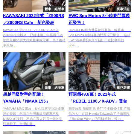
新車．絕版車
賽事消息
KAWASAKI 2022年式「Z900RS
EWC Spa Motos 8小時賽門票現
／Z900RS Cafe」新色發表
正發售！
KAWASAKI的Z900RS/Z900RS Cafe自
2024年FIM耐力世界錦標賽第二輪賽事——
2018年推出以來，已經連續三年贏得日本
Spa Motos 8小時賽的門票現已開售。 這項
地區最暢銷的大排氣量車款冠軍，為了維持
EWC賽事將於6月7日至8日在比利時的
車款熱...
Spa-...
新車．絕版車
摩托新聞
超越同級對手的配備！
預購價49.8萬！2021年式
YAMAHA「NMAX 155」
「REBEL 1100／X-ADV」登台
YAMAHA MAX 家族，長久以來受到許多車
圓夢旅程 預接開跑 搶訂預接價49.8萬 征服
迷的愛戴，然而在台灣市場卻遲遲不見
你的人生道路 Honda Taiwan為了持續實現
NMAX 的蹤影，不過在眾人好長一段的引
「Be Your Wing」的品牌精神，致力...
頸期盼下，台灣山葉...