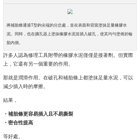
將補胎條通過T型鉤尖端的分岔處，並在表面和背面塗抹足量橡膠水
泥。同時，也在擴孔器上塗抹橡膠水泥並插入破孔，使其均勻塗佈於輪
胎內側。
許多人認為修理工具附帶的橡膠水泥僅僅是接著劑。但實際
上，它還有另一個重要的作用。
那就是潤滑作用。在破孔和補胎條上都塗抹足量水泥，可以
減少插入時的摩擦。
結果，
・補胎條更容易插入且不易撕裂
・密合性提高
等好處。