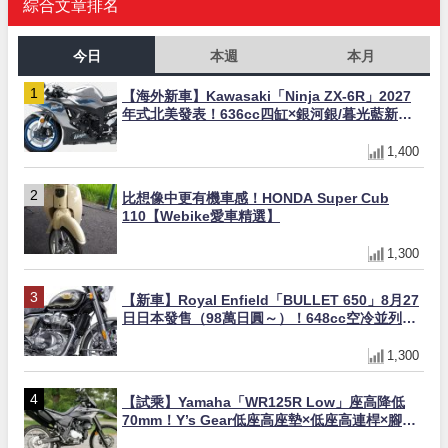
綜合文章排名
今日
本週
本月
【海外新車】Kawasaki「Ninja ZX-6R」2027
年式北美發表！636cc四缸×銀河銀/暮光藍新色
×KTRC/KIBS電控，11,599美元起
1,400
比想像中更有機車感！HONDA Super Cub
110【Webike愛車精選】
1,300
【新車】Royal Enfield「BULLET 650」8月27
日日本發售（98萬日圓～）！648cc空冷並列雙
缸×虎眼指示燈×砲筒黑/戰艦藍兩色
1,300
【試乘】Yamaha「WR125R Low」座高降低
70mm！Y’s Gear低座高座墊×低座高連桿×腳踏
著地感大幅改善，越野初學者推薦