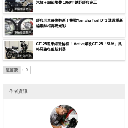
汽缸＋細節堆疊 1969年越野經典完工
車輛維護教學
經典老車修復翻新！挑戰Yamaha Trail DT1 透過重新
編鋼絲框再現光彩
車輛維護教學
CT125迎來鍛造輪框 ！Active爆改CT125「SUV」風
格惡路征服新利器
零件與用品
這篇讚
0
作者資訊