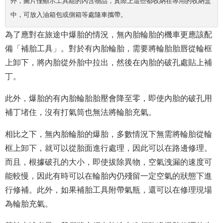
外，圖片僅顯示工具組的內含物品，實際上這些都收納在專用的收納盒
中，可放入油箱包或側箱等處隨車攜帶。
為了應對在旅途中爆胎的情況，無內胎輪胎的機車更應該配
備「補胎工具」。對於有內胎輪胎，需要將輪胎胎唇從輪框
上卸下，將內胎從外胎中拉出，然後在內胎的破孔處貼上補
丁。
此外，爆胎的有內胎輪胎胎壓會降至零，即使內胎的破孔用
補丁堵住，沒有打氣筒也無法將輪胎充氣。
相比之下，無內胎輪胎的爆胎，多數情況下無需將輪胎從輪
框上卸下，就可以從胎面進行處理，因此可以在路邊修理。
而且，根據破孔的大小，即使拔除異物，空氣洩漏的速度可
能較慢，因此有時可以在輪胎內仍殘留一定空氣的狀態下進
行修補。此外，如果補胎工具附帶氣瓶，還可以在修理現場
為輪胎充氣。