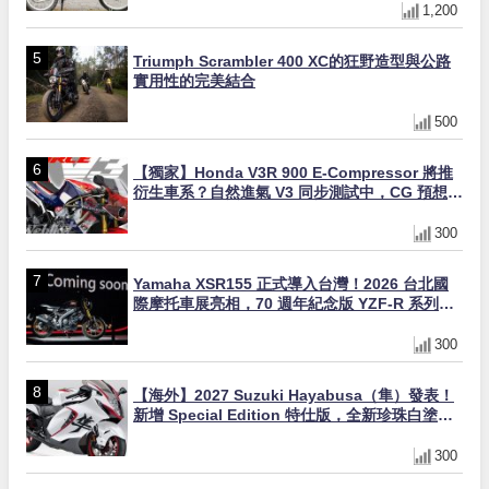
1,200
Triumph Scrambler 400 XC的狂野造型與公路
實用性的完美結合
500
【獨家】Honda V3R 900 E-Compressor 將推
衍生車系？自然進氣 V3 同步測試中，CG 預想曝
光！
300
Yamaha XSR155 正式導入台灣！2026 台北國
際摩托車展亮相，70 週年紀念版 YZF-R 系列限
量追加販售
300
【海外】2027 Suzuki Hayabusa（隼）發表！
新增 Special Edition 特仕版，全新珍珠白塗裝
與專屬配備登場
300