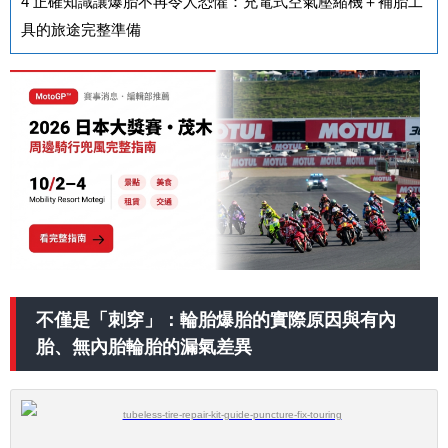
4
正確知識讓爆胎不再令人恐懼：充電式空氣壓縮機＋補胎工
具的旅途完整準備
不僅是「刺穿」：輪胎爆胎的實際原因與有內
胎、無內胎輪胎的漏氣差異