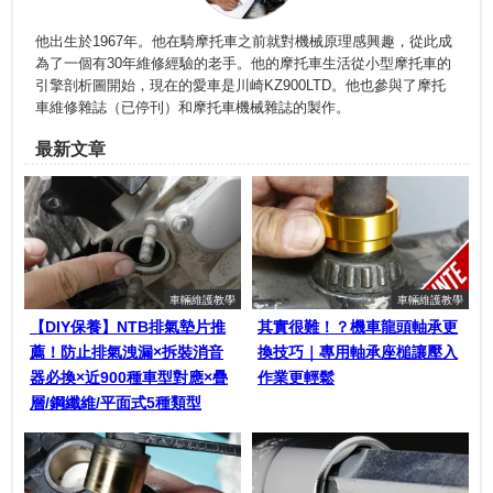
他出生於1967年。他在騎摩托車之前就對機械原理感興趣，從此成
為了一個有30年維修經驗的老手。他的摩托車生活從小型摩托車的
引擎剖析圖開始，現在的愛車是川崎KZ900LTD。他也參與了摩托
車維修雜誌（已停刊）和摩托車機械雜誌的製作。
最新文章
車輛維護教學
車輛維護教學
【DIY保養】NTB排氣墊片推
其實很難！？機車龍頭軸承更
薦！防止排氣洩漏×拆裝消音
換技巧｜專用軸承座槌讓壓入
器必換×近900種車型對應×疊
作業更輕鬆
層/鋼纖維/平面式5種類型