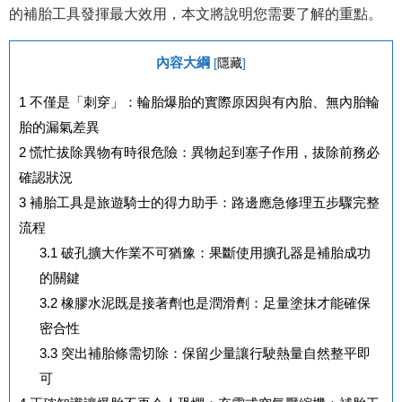
的補胎工具發揮最大效用，本文將說明您需要了解的重點。
內容大綱
[
隱藏
]
1
不僅是「刺穿」：輪胎爆胎的實際原因與有內胎、無內胎輪
胎的漏氣差異
2
慌忙拔除異物有時很危險：異物起到塞子作用，拔除前務必
確認狀況
3
補胎工具是旅遊騎士的得力助手：路邊應急修理五步驟完整
流程
3.1
破孔擴大作業不可猶豫：果斷使用擴孔器是補胎成功
的關鍵
3.2
橡膠水泥既是接著劑也是潤滑劑：足量塗抹才能確保
密合性
3.3
突出補胎條需切除：保留少量讓行駛熱量自然整平即
可