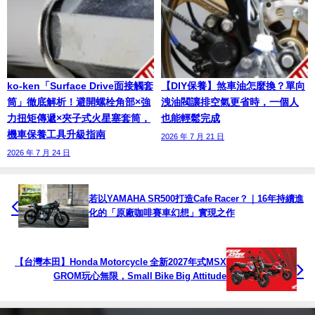
ko-ken「Surface Drive面接觸套
【DIY保養】煞車油怎麼換？單向
筒」徹底解析！避開螺栓角部×強
洩油閥讓排空氣更省時，一個人
力扭矩傳遞×夾子式火星塞套筒，
也能輕鬆完成
機車保養工具升級指南
2026 年 7 月 21 日
2026 年 7 月 24 日
若以YAMAHA SR500打造Cafe Racer？｜16年持續進
化的「原廠咖啡賽車幻想」實現之作
【台灣本田】Honda Motorcycle 全新2027年式MSX
GROM玩心無限，Small Bike Big Attitude