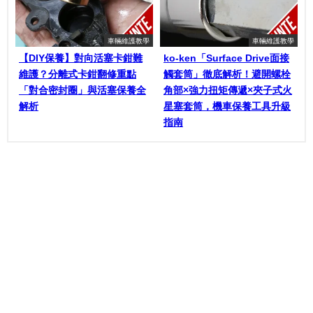
車輛維護教學
車輛維護教學
【DIY保養】對向活塞卡鉗難
ko-ken「Surface Drive面接
維護？分離式卡鉗翻修重點
觸套筒」徹底解析！避開螺栓
「對合密封圈」與活塞保養全
角部×強力扭矩傳遞×夾子式火
解析
星塞套筒，機車保養工具升級
指南