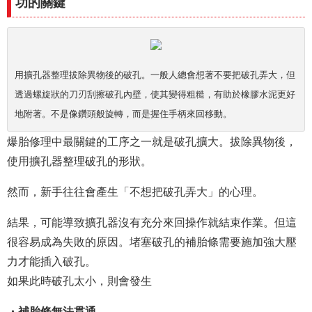
功的關鍵
用擴孔器整理拔除異物後的破孔。一般人總會想著不要把破孔弄大，但
透過螺旋狀的刀刃刮擦破孔內壁，使其變得粗糙，有助於橡膠水泥更好
地附著。不是像鑽頭般旋轉，而是握住手柄來回移動。
爆胎修理中最關鍵的工序之一就是破孔擴大。拔除異物後，
使用擴孔器整理破孔的形狀。
然而，新手往往會產生「不想把破孔弄大」的心理。
結果，可能導致擴孔器沒有充分來回操作就結束作業。但這
很容易成為失敗的原因。堵塞破孔的補胎條需要施加強大壓
力才能插入破孔。
如果此時破孔太小，則會發生
・補胎條無法貫通