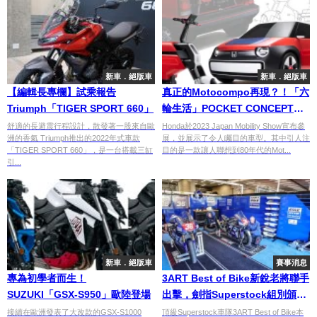
新車．絕版車
新車．絕版車
【編輯長專欄】試乘報告
真正的Motocompo再現？！「六
Triumph「TIGER SPORT 660」
輪生活」POCKET CONCEPT和
SUSTAINA-C CONCEPT首度曝
舒適的長避震行程設計，散發著一股來自歐
Honda於2023 Japan Mobility Show宣布參
洲的香氣 Triumph推出的2022年式車款
展，並展示了令人矚目的車型。其中引人注
光
「TIGER SPORT 660」，是一台搭載三缸
目的是一款讓人聯想到80年代的Mot...
引...
新車．絕版車
賽事消息
專為初學者而生！
3ART Best of Bike新銳老將聯手
SUZUKI「GSX-S950」歐陸登場
出擊，劍指Superstock組別頒獎
台
接續在歐洲發表了大改款的GSX-S1000
頂級Superstock車隊3ART Best of Bike本