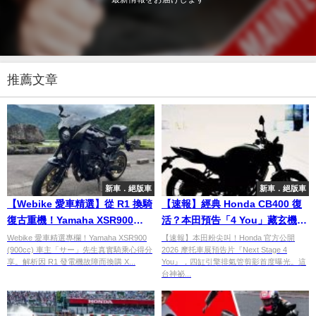
推薦文章
新車．絕版車
新車．絕版車
【Webike 愛車精選】從 R1 換騎
【速報】經典 Honda CB400 復
復古重機！Yamaha XSR900
活？本田預告「4 You」藏玄機，
(900cc) 車主「サー」先生真實心
這 4 根排氣管說明了一切！
Webike 愛車精選專欄！Yamaha XSR900
【速報】本田粉尖叫！Honda 官方公開
(900cc) 車主「サー」先生真實騎乘心得分
2026 摩托車展預告片『Next Stage 4
得與改裝藍圖
享。解析因 R1 發電機故障而換購 X...
You』，四缸引擎排氣管剪影首度曝光。這
台神祕...