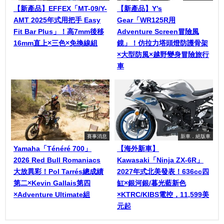
【新產品】EFFEX「MT-09/Y-
【新產品】Y’s
AMT 2025年式用把手 Easy
Gear「WR125R用
Fit Bar Plus」！高7mm後移
Adventure Screen冒險風
16mm直上×三色×免換線組
鏡」！仿拉力塔頭燈防護骨架
×大型防風×越野變身冒險旅行
車
賽事消息
新車．絕版車
Yamaha「Ténéré 700」
【海外新車】
2026 Red Bull Romaniacs
Kawasaki「Ninja ZX-6R」
大放異彩！Pol Tarrés總成績
2027年式北美發表！636cc四
第二×Kevin Gallais第四
缸×銀河銀/暮光藍新色
×Adventure Ultimate組
×KTRC/KIBS電控，11,599美
元起