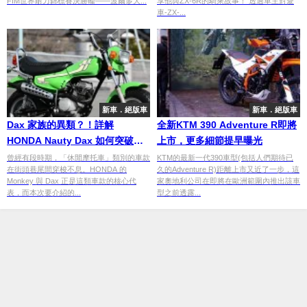
FIM世界耐力錦標賽決勝輪——波爾多大...
享他與ZX-6R的騎乘故事！ 透過車主對愛
車-ZX-...
新車．絕版車
新車．絕版車
Dax 家族的異類？！詳解
全新KTM 390 Adventure R即將
HONDA Nauty Dax 如何突破傳
上市，更多細節提早曝光
統、自成一格
曾經有段時期，「休閒摩托車」類別的車款
KTM的最新一代390車型(包括人們期待已
在街頭巷尾間穿梭不息。HONDA 的
久的Adventure R)距離上市又近了一步，這
Monkey 與 Dax 正是這類車款的核心代
家奧地利公司在即將在歐洲範圍內推出該車
表，而本次要介紹的...
型之前透露...