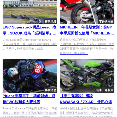
賽事消息
零件與用品
EWC Superstock明星Leesch表
MICHELIN一年長期實測：前GP
示，SUZUKI成為「必列清單」的
車手原田哲也使用「MICHELIN
賽事
POWER GP2」一年後的感想
Chris Leesch是Chromeburner-RAC41-
這款能在公路乃至賽道上自由馳騁的
Honda車隊的一員，參與了2023年的FIM耐
「MICHELIN POWER GP2」運動胎，由前
力世界杯，他將竭盡所能，成為...
GP車手原田哲也親自進行「為期一年」的
長期測試。本企劃名...
賽事消息
新車．絕版車
Pitlane車隊車手「準備就緒」迎
【車主有話說】淺談
接EWC波爾多大賽挑戰
KAWASAKI「ZX-6R」使用心得
Pitlane Endurance車隊的四名車手已「準備
Webike在線上社交平台舉辦的 【車主有話
就緒」，將於9月18日至21日舉行的2025年
說】 活動正火熱進行中！這次由“Meme”分