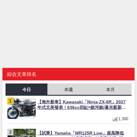
綜合文章排名
今日
本週
本月
【海外新車】Kawasaki「Ninja ZX-6R」2027
年式北美發表！636cc四缸×銀河銀/暮光藍新色
×KTRC/KIBS電控，11,599美元起
1,300
【試乘】Yamaha「WR125R Low」座高降低