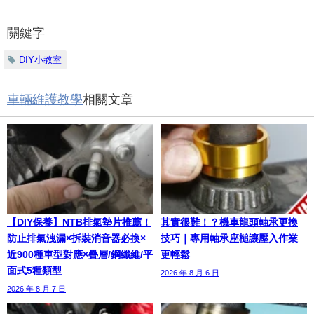
關鍵字
DIY小教室
車輛維護教學
相關文章
【DIY保養】NTB排氣墊片推薦！
其實很難！？機車龍頭軸承更換
防止排氣洩漏×拆裝消音器必換×
技巧｜專用軸承座槌讓壓入作業
近900種車型對應×疊層/鋼纖維/平
更輕鬆
面式5種類型
2026 年 8 月 6 日
2026 年 8 月 7 日