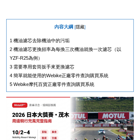
內容大綱
[
隱藏
]
1
機油濾芯去除機油中的污垢
2
機油濾芯更換頻率為每換三次機油就換一次濾芯（以
YZF-R25為例）
3
需要專用套筒扳手來更換濾芯
4
簡單就能使用的Webike正廠零件查詢購買系統
5
Webike摩托百貨正廠零件查詢購買系統