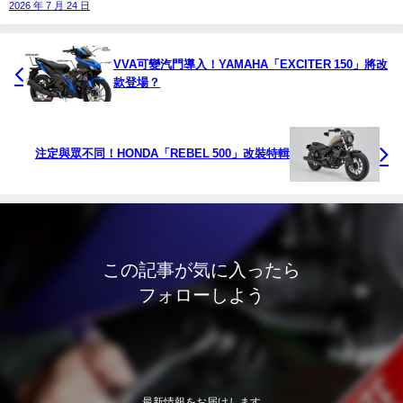
2026 年 7 月 24 日
VVA可變汽門導入！YAMAHA「EXCITER 150」將改
款登場？
注定與眾不同！HONDA「REBEL 500」改裝特輯
この記事が気に入ったら
フォローしよう
最新情報をお届けします