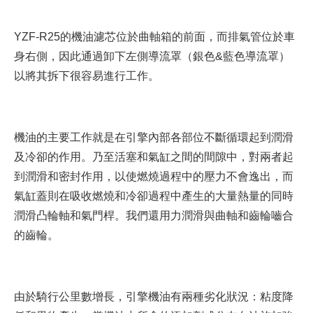
YZF-R25的機油濾芯位於曲軸箱的前面，而排氣管位於車
身右側，因此通過卸下左側導流罩（銀色&藍色導流罩）
以將其拆下很容易進行工作。
機油的主要工作就是在引擎內部各部位不斷循環起到潤滑
及冷卻的作用。乃至活塞和氣缸之間的間隙中，對兩者起
到潤滑和密封作用，以使燃燒過程中的壓力不會逸出，而
氣缸蓋則在吸收燃燒和冷卻過程中產生的大量熱量的同時
潤滑凸輪軸和氣門桿。我們還用力潤滑與曲軸和齒輪嚙合
的齒輪。
由於騎行公里數增長，引擎機油有兩種劣化狀況：粘度降