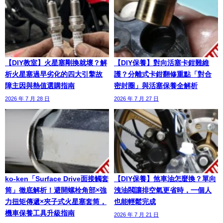
【DIY教室】火星塞剛換就壞？解
【DIY保養】對向活塞卡鉗難維
析火星塞過早劣化的四大引擎故
護？分離式卡鉗翻修重點「對合
障主因與熱值選購指南
密封圈」與活塞保養全解析
2026 年 7 月 28 日
2026 年 7 月 27 日
ko-ken「Surface Drive面接觸套
【DIY保養】煞車油怎麼換？單向
筒」徹底解析！避開螺栓角部×強
洩油閥讓排空氣更省時，一個人
力扭矩傳遞×夾子式火星塞套筒，
也能輕鬆完成
機車保養工具升級指南
2026 年 7 月 21 日