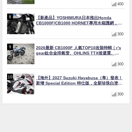
400
【新產品】YOSHIMURA日本推出Honda
CB1000F/CB1000 HORNET專用水箱護網，六
角網紋設計質感升級
300
2026最新 CB1000F 人氣TOP10改裝特輯｜r’s
gear鈦合金排氣管、OHLINS TTX後避震、
HONDA頭燈整流罩
300
【海外】2027 Suzuki Hayabusa（隼）發表！
新增 Special Edition 特仕版，全新珍珠白塗裝
與專屬配備登場
300