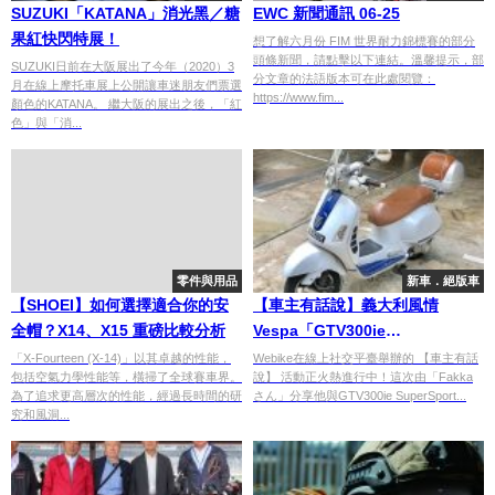
SUZUKI「KATANA」消光黑／糖
EWC 新聞通訊 06-25
果紅快閃特展！
想了解六月份 FIM 世界耐力錦標賽的部分
頭條新聞，請點擊以下連結。溫馨提示，部
SUZUKI日前在大阪展出了今年（2020）3
分文章的法語版本可在此處閱覽：
月在線上摩托車展上公開讓車迷朋友們票選
https://www.fim...
顏色的KATANA。 繼大阪的展出之後，「紅
色」與「消...
零件與用品
新車．絕版車
【SHOEI】如何選擇適合你的安
【車主有話說】義大利風情
全帽？X14、X15 重磅比較分析
Vespa「GTV300ie
SuperSport」
「X-Fourteen (X-14)」以其卓越的性能，
Webike在線上社交平臺舉辦的 【車主有話
包括空氣力學性能等，橫掃了全球賽車界。
說】 活動正火熱進行中！這次由「Fakka
為了追求更高層次的性能，經過長時間的研
さん」分享他與GTV300ie SuperSport...
究和風洞...