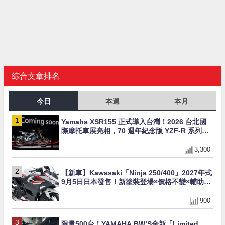
綜合文章排名
今日
本週
本月
Yamaha XSR155 正式導入台灣！2026 台北國
際摩托車展亮相，70 週年紀念版 YZF-R 系列限
量追加販售
3,300
【新車】Kawasaki「Ninja 250/400」2027年式
9月5日日本發售！新塗裝登場×價格不變×輔助滑
動式離合器×LED頭燈標配
900
限量500台！YAMAHA BW’S全新「Limited