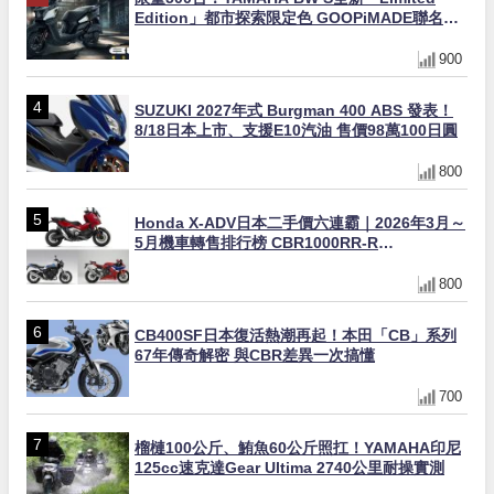
Edition」都市探索限定色 GOOPiMADE聯名包
同步登場
900
SUZUKI 2027年式 Burgman 400 ABS 發表！
8/18日本上市、支援E10汽油 售價98萬100日圓
800
Honda X-ADV日本二手價六連霸｜2026年3月～
5月機車轉售排行榜 CBR1000RR-R
FIREBLADE SP首度躋身前十
800
CB400SF日本復活熱潮再起！本田「CB」系列
67年傳奇解密 與CBR差異一次搞懂
700
榴槤100公斤、鮪魚60公斤照扛！YAMAHA印尼
125cc速克達Gear Ultima 2740公里耐操實測