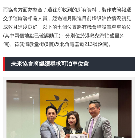
而協會方面亦整合了過往所收到的所有資料，製作成簡報遞
交予運輸署相關人員，經過連月跟進目前增設泊位情況初見
成效且進度良好，以下的七個位置將有機會增設電單車泊位
(其中兩個地點已確認動工)：分別位於港島柴灣怡盛里(4
個)、筲箕灣教堂街(6個)及北角電器道213號(9個)。
未來協會將繼續尋求可泊車位置