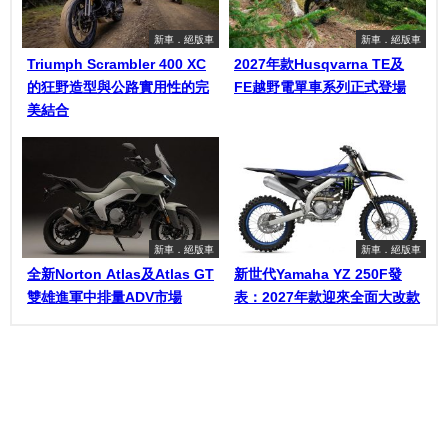
新車．絕版車
新車．絕版車
Triumph Scrambler 400 XC
2027年款Husqvarna TE及
的狂野造型與公路實用性的完
FE越野電單車系列正式登場
美結合
新車．絕版車
新車．絕版車
全新Norton Atlas及Atlas GT
新世代Yamaha YZ 250F發
雙雄進軍中排量ADV市場
表：2027年款迎來全面大改款