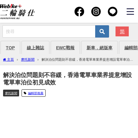
简
TOP
線上雜誌
EWC戰報
新車．絕版車
編輯部
主頁
摩托新聞
解決泊位問題刻不容緩，香港電單車業界提意增設電單車泊位
初見成效
解決泊位問題刻不容緩，香港電單車業界提意增設
電單車泊位初見成效
摩托新聞
編輯部推薦