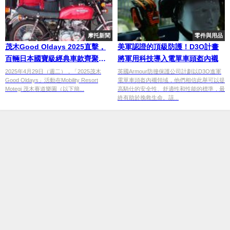
摩托新聞
零件與用品
茂木Good Oldays 2025直擊，
美軍認證的頂級防護！D3O計畫
百輛日本國寶級經典車款齊聚，
將軍用科技導入電單車頭盔內襯
感受美好舊時代
2025年4月29日（週二），「2025茂木
英國Armour防撞保護公司計劃以D3O進軍
Good Oldays」活動在Mobility Resort
電單車頭盔內襯領域，他們相信此舉可以提
Motegi 茂木賽道樂園（以下簡...
高騎仕的安全性、舒適性和性能的標準，最
終有助於挽救生命。該...