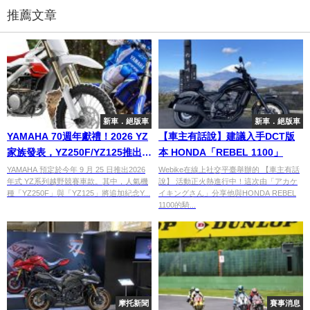
推薦文章
新車．絕版車
新車．絕版車
YAMAHA 70週年獻禮！2026 YZ
【車主有話說】建議入手DCT版
家族發表，YZ250F/YZ125推出紀
本 HONDA「REBEL 1100」
念塗裝特別款
YAMAHA 預定於今年 9 月 25 日推出2026
Webike在線上社交平臺舉辦的 【車主有話
年式 YZ系列越野競賽車款。其中，人氣機
說】 活動正火熱進行中！這次由「アカケ
種「YZ250F」與「YZ125」將追加紀念Y...
イキングさん」分享他與HONDA REBEL
1100的騎...
摩托新聞
賽事消息