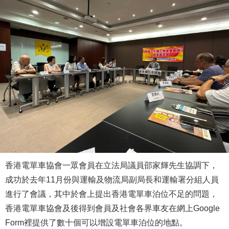
香港電單車協會一眾會員在立法局議員邵家輝先生協調下，
成功於去年11月份與運輸及物流局副局長和運輸署分組人員
進行了會議，其中於會上提出香港電單車泊位不足的問題，
香港電單車協會及後得到會員及社會各界車友在網上Google
Form裡提供了數十個可以增設電單車泊位的地點。