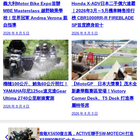
義大利Motor Bike Expo首辦
Honda X-ADV日本二手價六連霸
MBE Masterclass 越野騎乘學
｜2026年3月～5月機車轉售排行
校！世界冠軍 Andrea Verona 親
榜 CBR1000RR-R FIREBLADE
自指導
SP首度躋身前十
2026 年 8 月 5 日
2026 年 8 月 5 日
榴槤100公斤、鮪魚60公斤照扛！
【MotoGP™日本大獎賽】茂木全
YAMAHA印尼125cc速克達Gear
新豪華觀賽區登場！Victory
Ultima 2740公里耐操實測
Corner Deck、T5 Deck 打造專
屬特等席
2026 年 8 月 4 日
2026 年 8 月 3 日
致敬XS650復古風，ACTIVE聯手SW-MOTECH 打造
XSR900旅行Cafe Racer