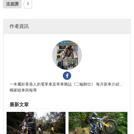
這篇讚
0
作者資訊
一本屬於香港人的電單車及單車雜誌《二輪騎仕》 每月新車介紹，
獨家靚車與報導
最新文章